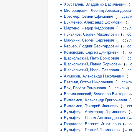
Хрусталев, Владимир Васильевич
‎
(
Милорадович, Леонид Александрови
Бреслер, Семён Ефимович
‎
(
← ссыл
Бухмейер, Александр Ефимович
‎
(
← 
Мартенс, Фёдор Фёдорович
‎
(
← ссыл
Лукьянов, Сергей Михайлович
‎
(
← сс
Манухин, Сергей Сергеевич
‎
(
← ссыл
Кербер, Людвиг Бернгардович
‎
(
← сс
Комовский, Сергей Дмитриевич
‎
(
← с
Шаскольский, Пётр Борисович
‎
(
← сс
Шаскольский, Павел Борисович
‎
(
← с
Шаскольский, Игорь Павлович
‎
(
← сс
Аммосов, Александр Николаевич
‎
(
←
Бетлинг, Оттон Николаевич
‎
(
← ссыл
Бах, Роберт Романович
‎
(
← ссылки
)
Васильковский, Вячеслав Викторови
Вилламов, Александр Григорьевич
‎
(
Вилламов, Григорий Иванович
‎
(
← сс
Вульфиус, Александр Германович
‎
(
Вульфиус, Павел Александрович
‎
(
←
Гаврилова, Евгения Игнатьевна
‎
(
← с
Вульфиус, Георгий Германович
‎
(
← с