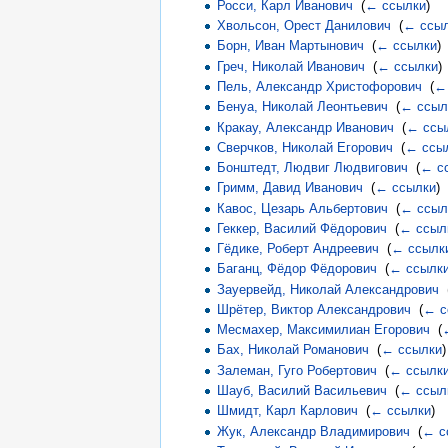
Росси, Карл Иванович
‎
(
← ссылки
)
Хвольсон, Орест Данилович
‎
(
← ссы
Борн, Иван Мартынович
‎
(
← ссылки
)
Греч, Николай Иванович
‎
(
← ссылки
)
Пель, Александр Христофорович
‎
(
←
Бенуа, Николай Леонтьевич
‎
(
← ссыл
Кракау, Александр Иванович
‎
(
← ссы
Сверчков, Николай Егорович
‎
(
← ссы
Бонштедт, Людвиг Людвигович
‎
(
← с
Гримм, Давид Иванович
‎
(
← ссылки
)
Кавос, Цезарь Альбертович
‎
(
← ссыл
Геккер, Василий Фёдорович
‎
(
← ссыл
Гёдике, Роберт Андреевич
‎
(
← ссылк
Баганц, Фёдор Фёдорович
‎
(
← ссылк
Зауервейд, Николай Александрович
‎
Шрётер, Виктор Александрович
‎
(
← с
Месмахер, Максимилиан Егорович
‎
(
Бах, Николай Романович
‎
(
← ссылки
)
Залеман, Гуго Робертович
‎
(
← ссылк
Шауб, Василий Васильевич
‎
(
← ссыл
Шмидт, Карл Карлович
‎
(
← ссылки
)
Жук, Александр Владимирович
‎
(
← с