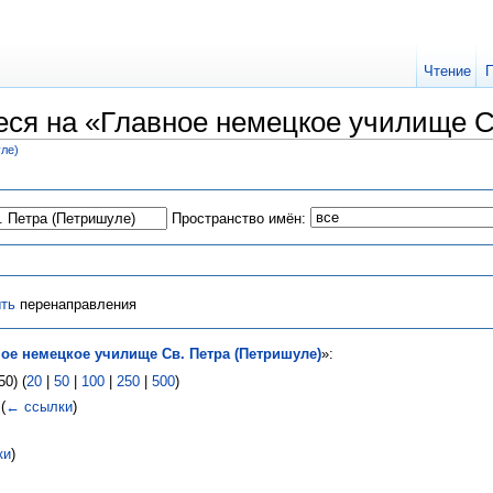
Чтение
ся на «Главное немецкое училище С
ле)
Пространство имён:
ть
перенаправления
ое немецкое училище Св. Петра (Петришуле)
»:
0) (
20
|
50
|
100
|
250
|
500
)
‎
(
← ссылки
)
ки
)