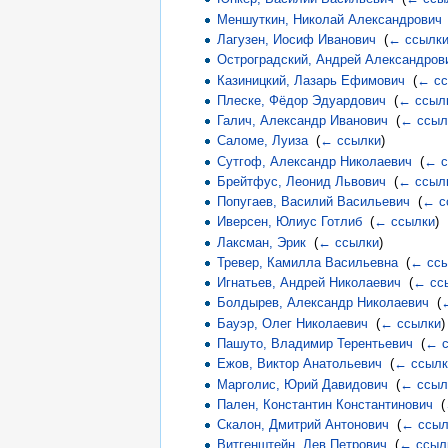
Меншуткин, Николай Александрович
Лагузен, Иосиф Иванович
‎
(
← ссылк
Остроградский, Андрей Александров
Казиницкий, Лазарь Ефимович
‎
(
← сс
Плеске, Фёдор Эдуардович
‎
(
← ссыл
Галич, Александр Иванович
‎
(
← ссыл
Саломе, Луиза
‎
(
← ссылки
)
Сутгоф, Александр Николаевич
‎
(
← с
Брейтфус, Леонид Львович
‎
(
← ссыл
Попугаев, Василий Васильевич
‎
(
← с
Иверсен, Юлиус Готлиб
‎
(
← ссылки
)
Лаксман, Эрик
‎
(
← ссылки
)
Тревер, Камилла Васильевна
‎
(
← сс
Игнатьев, Андрей Николаевич
‎
(
← сс
Болдырев, Александр Николаевич
‎
(
Бауэр, Олег Николаевич
‎
(
← ссылки
)
Пашуто, Владимир Терентьевич
‎
(
← с
Ежов, Виктор Анатольевич
‎
(
← ссылк
Марголис, Юрий Давидович
‎
(
← ссыл
Пален, Константин Константинович
‎
(
Скалон, Дмитрий Антонович
‎
(
← ссыл
Витгенштейн, Лев Петрович
‎
(
← ссыл