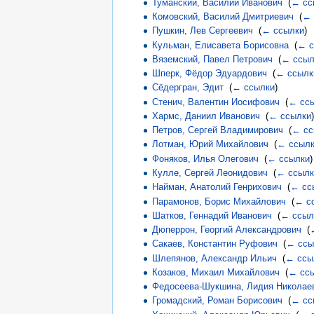
Туманский, Василий Иванович
‎
(
← сс
Комовский, Василий Дмитриевич
‎
(
← 
Пушкин, Лев Сергеевич
‎
(
← ссылки
)
Кульман, Елисавета Борисовна
‎
(
← с
Вяземский, Павел Петрович
‎
(
← ссыл
Шперк, Фёдор Эдуардович
‎
(
← ссылк
Сёдергран, Эдит
‎
(
← ссылки
)
Стенич, Валентин Иосифович
‎
(
← сс
Хармс, Даниил Иванович
‎
(
← ссылки
)
Петров, Сергей Владимирович
‎
(
← сс
Лотман, Юрий Михайлович
‎
(
← ссыл
Фоняков, Илья Олегович
‎
(
← ссылки
)
Кулле, Сергей Леонидович
‎
(
← ссылк
Найман, Анатолий Генрихович
‎
(
← сс
Парамонов, Борис Михайлович
‎
(
← с
Шатков, Геннадий Иванович
‎
(
← ссыл
Дюперрон, Георгий Александрович
‎
(
Сакаев, Константин Руфович
‎
(
← ссы
Шлепянов, Александр Ильич
‎
(
← ссы
Козаков, Михаил Михайлович
‎
(
← сс
Федосеева-Шукшина, Лидия Николае
Громадский, Роман Борисович
‎
(
← сс