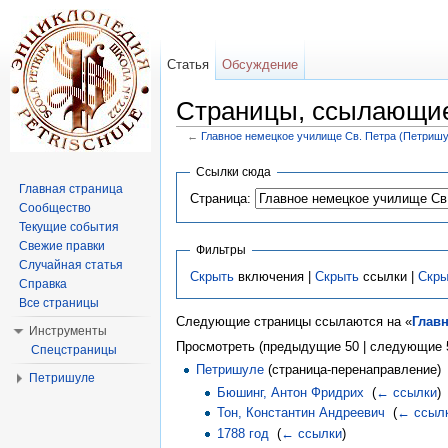
Статья
Обсуждение
Страницы, ссылающие
←
Главное немецкое училище Св. Петра (Петришу
Перейти к:
навигация
,
поиск
Ссылки сюда
Главная страница
Страница:
Сообщество
Текущие события
Свежие правки
Фильтры
Случайная статья
Скрыть
включения |
Скрыть
ссылки |
Скры
Справка
Все страницы
Следующие страницы ссылаются на «
Главн
Инструменты
Просмотреть (предыдущие 50 | следующие 5
Спецстраницы
Петришуле
(страница-перенаправление) 
Петришуле
Бюшинг, Антон Фридрих
‎
(
← ссылки
)
Тон, Константин Андреевич
‎
(
← ссыл
1788 год
‎
(
← ссылки
)