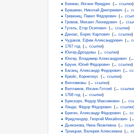
Бекман, Иоганн Фридрих
‎
(
← ссылки
)
Брашман, Николай Дмитриевич
‎
(
← с
Гревениц, Павел Фёдорович
‎
(
← ссыл
Громов, Михаил Леонидович
‎
(
← ссы
Гугель, Егор Осипович
‎
(
← ссылки
)
Данзас, Борис Карлович
‎
(
← ссылки
)
Чудаков, Ефим Александрович
‎
(
← с
1767 год
‎
(
← ссылки
)
Юнгер-Дроздовы
‎
(
← ссылки
)
Юнгер, Владимир Александрович
‎
(
←
Бруни, Юлий Фёдорович
‎
(
← ссылки
)
Баганц, Александр Федорович
‎
(
← сс
Крюйс, Корнелиус
‎
(
← ссылки
)
Вилламовы
‎
(
← ссылки
)
Вилламов, Иоганн Готлиб
‎
(
← ссылки
1768 год
‎
(
← ссылки
)
Брискорн, Федор Максимович
‎
(
← сс
Линде, Фёдор Фёдорович
‎
(
← ссылки
Бриген, Александр Фёдорович
‎
(
← сс
Фридлендер, Георгий Михайлович
‎
(
←
Дьяконова, Нина Яковлевна
‎
(
← ссыл
Троицкая, Валерия Алексеевна
‎
(
← с