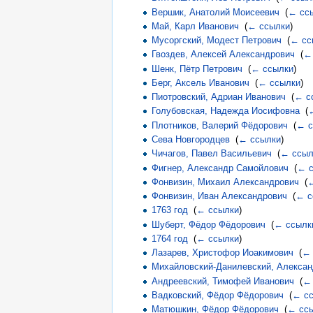
Вершик, Анатолий Моисеевич
‎
(
← сс
Май, Карл Иванович
‎
(
← ссылки
)
Мусоргский, Модест Петрович
‎
(
← сс
Гвоздев, Алексей Александрович
‎
(
←
Шенк, Пётр Петрович
‎
(
← ссылки
)
Берг, Аксель Иванович
‎
(
← ссылки
)
Пиотровский, Адриан Иванович
‎
(
← с
Голубовская, Надежда Иосифовна
‎
(
Плотников, Валерий Фёдорович
‎
(
← с
Сева Новгородцев
‎
(
← ссылки
)
Чичагов, Павел Васильевич
‎
(
← ссыл
Фигнер, Александр Самойлович
‎
(
← с
Фонвизин, Михаил Александрович
‎
(
←
Фонвизин, Иван Александрович
‎
(
← с
1763 год
‎
(
← ссылки
)
Шуберт, Фёдор Фёдорович
‎
(
← ссылк
1764 год
‎
(
← ссылки
)
Лазарев, Христофор Иоакимович
‎
(
← 
Михайловский-Данилевский, Алексан
Андреевский, Тимофей Иванович
‎
(
←
Вадковский, Фёдор Фёдорович
‎
(
← с
Матюшкин, Фёдор Фёдорович
‎
(
← сс