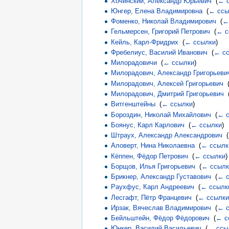
Хочинский, Александр Юрьевич
‎
(
← 
Юнгер, Елена Владимировна
‎
(
← ссы
Фоменко, Николай Владимирович
‎
(
←
Гельмерсен, Григорий Петрович
‎
(
← с
Кейль, Карл-Фридрих
‎
(
← ссылки
)
Фребелиус, Василий Иванович
‎
(
← с
Милорадовичи
‎
(
← ссылки
)
Милорадович, Александр Григорьеви
Милорадович, Алексей Григорьевич
‎
Милорадович, Дмитрий Григорьевич
‎
Витгенштейны
‎
(
← ссылки
)
Бороздин, Николай Михайлович
‎
(
← с
Боянус, Карл Карлович
‎
(
← ссылки
)
Штраух, Александр Александрович
‎
(
Аловерт, Нина Николаевна
‎
(
← ссылк
Кёппен, Фёдор Петрович
‎
(
← ссылки
)
Борщов, Илья Григорьевич
‎
(
← ссылк
Брикнер, Александр Густавович
‎
(
← с
Раухфус, Карл Андреевич
‎
(
← ссылк
Лесгафт, Пётр Францевич
‎
(
← ссылки
Ирзак, Вячеслав Владимирович
‎
(
← с
Бейльштейн, Фёдор Фёдорович
‎
(
← с
Юнкер, Василий Васильевич
‎
(
← ссы