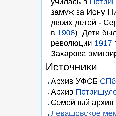
училась в
Петри
замуж за Иону Н
двоих детей - Се
в
1906
). Дети бы
революции
1917
Захарова эмигри
Источники
Архив УФСБ
СП
Архив
Петришул
Семейный архив 
Левашовское ме