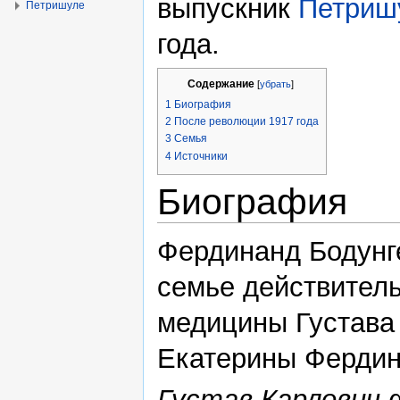
выпускник
Петриш
Петришуле
года.
Содержание
[
убрать
]
1
Биография
2
После революции 1917 года
3
Семья
4
Источники
Биография
Фердинанд Бодунг
семье действитель
медицины Густава 
Екатерины Фердина
Густав Карлович 