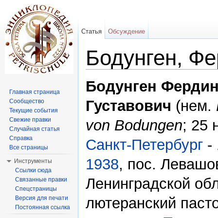
Статья
Обсуждение
Бодунген, Ф
Перейти к:
навигация
,
поиск
Бодунген Ферди
Главная страница
Густавович
(нем.
Сообщество
Текущие события
Свежие правки
von Bodungen
; 25
Случайная статья
Справка
Санкт-Петербург
-
Все страницы
1938
, пос. Левашо
Инструменты
Ссылки сюда
Ленинградской обл
Связанные правки
Спецстраницы
Версия для печати
лютеранский пастор
Постоянная ссылка