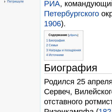
РИА
, командующи
Петришуле
Петербургского
окр
1906
).
Содержание
[
убрать
]
1
Биография
2
Семья
3
Награды и поощрения
4
Источники
Биография
Родился 25 апрел
Сервеч, Вилейског
отставного ротмис
Ризенкампфа (
182