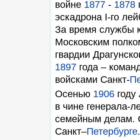
войне
1877
-
1878
эскадрона I-го лей
За время службы к
Московским полко
гвардии Драгунског
1897
года – коман
войсками Санкт-
Пе
Осенью
1906
году 
в чине генерала-л
семейным делам. 
Санкт–
Петербурге