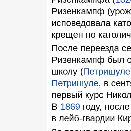
Ризенкампф (урож
исповедовала като
крещен по католич
После переезда с
Ризенкампф был о
школу (
Петришуле
Петришуле
, в сен
первый курс Никол
В
1869
году, посл
в лейб-гвардии Ки