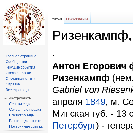
Статья
Обсуждение
Ризенкампф,
Перейти к:
навигация
,
поиск
.
Главная страница
Сообщество
Антон Егорович 
Текущие события
Свежие правки
Ризенкампф
(нем
Случайная статья
Справка
Gabriel von Riesen
Все страницы
Инструменты
апреля
1849
, м. С
Ссылки сюда
Связанные правки
Минская губ. - 13
Спецстраницы
Версия для печати
Петербург
) - гене
Постоянная ссылка