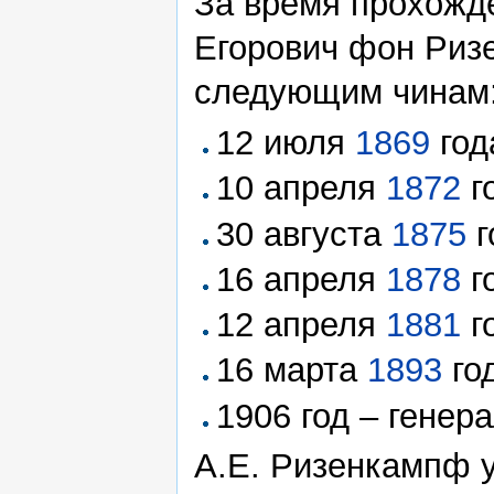
За время прохожд
Егорович фон Риз
следующим чинам
12 июля
1869
год
10 апреля
1872
г
30 августа
1875
г
16 апреля
1878
г
12 апреля
1881
г
16 марта
1893
го
1906 год – генер
А.Е. Ризенкампф у