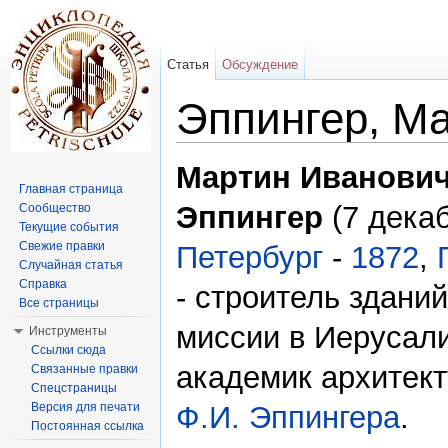
Статья
Обсуждение
Эппингер, М
Перейти к:
навигация
,
поиск
Мартин Иванови
Главная страница
Эппингер
(7 дека
Сообщество
Текущие события
Свежие правки
Петербург
-
1872
,
Случайная статья
Справка
- строитель здани
Все страницы
миссии в Иерусал
Инструменты
Ссылки сюда
академик архитект
Связанные правки
Спецстраницы
Версия для печати
Ф.И. Эппингера
.
Постоянная ссылка