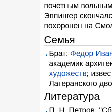
почетным вольным
Эппингер скончал
похоронен на Смо
Семья
Брат:
Федор Иван
академик архите
художеств
; изве
Латеранского дво
Литература
П. Н. Петров, "С