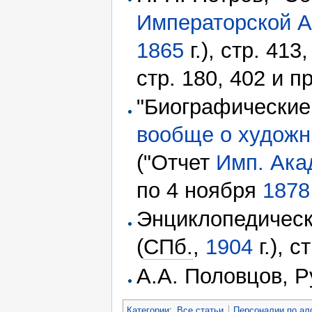
Императорской 
1865
г.), стр. 413,
стр. 180, 402 и п
"Биографические
вообще о художн
("Отчет
Имп. Ака
по 4 ноября
1878
Энциклопедическ
(
СПб.
,
1904
г.), с
А.А. Половцов, 
Категории
:
Все статьи
Персоналии по ал