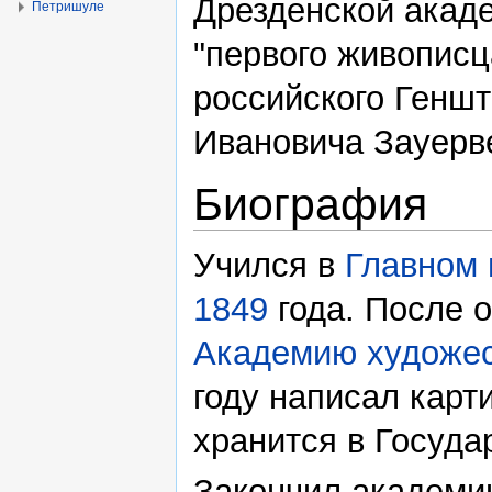
Дрезденской акад
Петришуле
"первого живописц
российского Генш
Ивановича Зауерв
Биография
Учился в
Главном
1849
года. После 
Академию художе
году написал карт
хранится в Госуда
Закончил академи