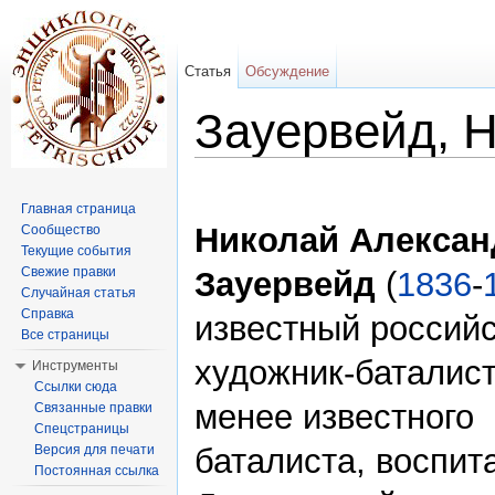
Статья
Обсуждение
Зауервейд, 
Перейти к:
навигация
,
поиск
Главная страница
Николай Алекса
Сообщество
Текущие события
Свежие правки
Зауервейд
(
1836
-
Случайная статья
Справка
известный россий
Все страницы
художник-баталист
Инструменты
Ссылки сюда
менее известного
Связанные правки
Спецстраницы
Версия для печати
баталиста, воспит
Постоянная ссылка