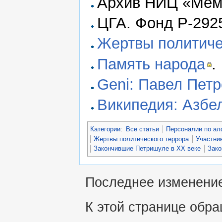
Архив НИЦ «Мем
ЦГА. Фонд Р-2925
Жертвы политиче
Память народа
.
Geni: Павел Пет
Википедия: Азбе
Категории
:
Все статьи
Персоналии по ал
Жертвы политического террора
Участни
Закончившие Петришуле в XX веке
Зако
Последнее изменение 
К этой странице обра