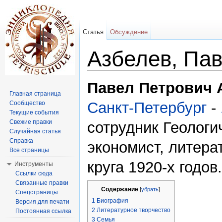
Статья
Обсуждение
Азбелев, Па
Перейти к:
навигация
,
поиск
Павел Петрович 
Главная страница
Санкт-Петербург
-
Сообщество
Текущие события
Свежие правки
сотрудник Геологи
Случайная статья
Справка
экономист, литера
Все страницы
круга 1920-х годов.
Инструменты
Ссылки сюда
Связанные правки
Содержание
[
убрать
]
Спецстраницы
1
Биография
Версия для печати
2
Литературное творчество
Постоянная ссылка
3
Семья