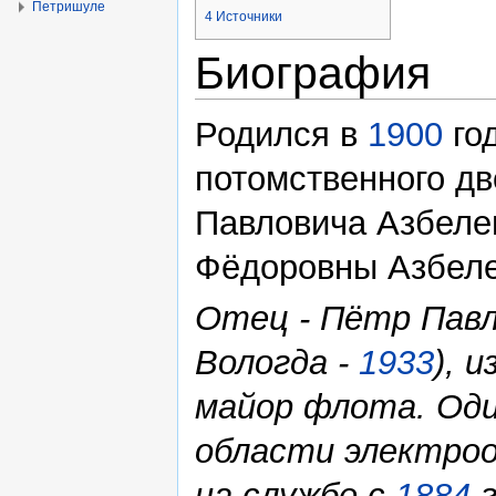
Петришуле
4
Источники
Биография
Родился в
1900
го
потомственного дв
Павловича Азбелев
Фёдоровны Азбелев
Отец - Пётр Павл
Вологда -
1933
), 
майор флота. Оди
области электроо
на службе с
1884
г