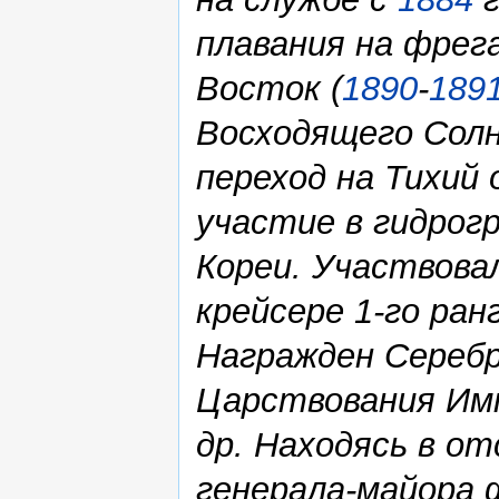
плавания на фрег
Восток (
1890
-
189
Восходящего Солн
переход на Тихий 
участие в гидрог
Кореи. Участвовал
крейсере 1-го ран
Награжден Серебр
Царствования Имп
др. Находясь в от
генерала-майора 