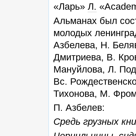
«Ларь»
Л.
«Academ
Альманах был сос
молодых ленинград
Азбелева, Н. Беляв
Дмитриева, В. Кров
Мануйлова, Л. Под
Вс. Рождественско
Тихонова, М. Фром
П. Азбелев:
Средь грузных кни
Чернильницы, сид