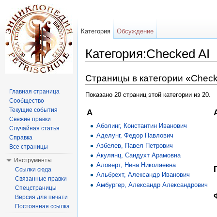
Категория
Обсуждение
Категория:Checked AI
Перейти к:
навигация
,
поиск
Страницы в категории «Check
Главная страница
Показано 20 страниц этой категории из 20.
Сообщество
Текущие события
А
Свежие правки
Аболинг, Константин Иванович
Случайная статья
Аделунг, Федор Павлович
Справка
Азбелев, Павел Петрович
Все страницы
Акулянц, Сандухт Арамовна
Инструменты
Аловерт, Нина Николаевна
Ссылки сюда
Альбрехт, Александр Иванович
Связанные правки
Амбургер, Александр Александрович
Спецстраницы
Версия для печати
Постоянная ссылка