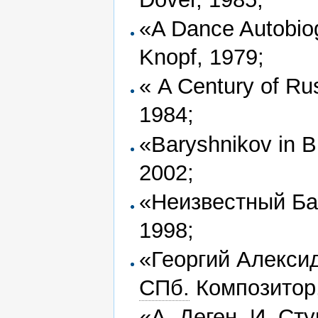
«A Dance Autobiog
Knopf, 1979;
« A Century of Rus
1984;
«Baryshnikov in B
2002;
«Неизвестный Б
1998;
«Георгий Алекси
СПб.
Композитор,
«А. Деген, И. Ст