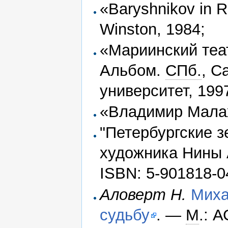
«Baryshnikov in R
Winston, 1984;
«Мариинский теат
Альбом.
СПб.
, С
университет, 199
«Владимир Мала
"Петербургские з
художника Нины А
ISBN: 5-901818-0
Аловерт Н.
Миха
судьбу
. —
М
.: 