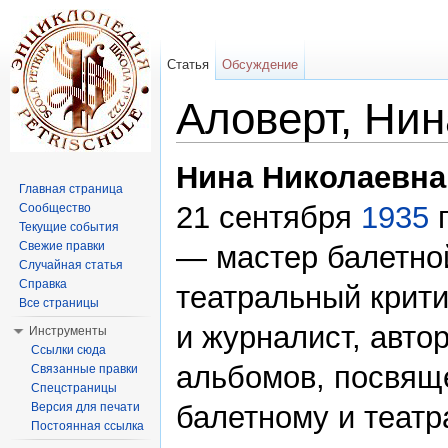
Статья
Обсуждение
Аловерт, Ни
Перейти к:
навигация
,
поиск
Нина Николаевна
Главная страница
21 сентября
1935
г
Сообщество
Текущие события
Свежие правки
— мастер балетно
Случайная статья
Справка
театральный крити
Все страницы
и журналист, автор
Инструменты
Ссылки сюда
альбомов, посвящ
Связанные правки
Спецстраницы
Версия для печати
балетному и теат
Постоянная ссылка