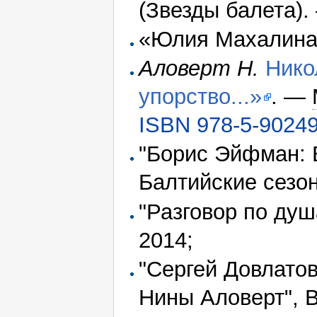
(Звезды балета)
«Юлия Махалин
Аловерт Н.
Нико
упорство...»
. —
ISBN 978-5-90249
"Борис Эйфман: В
Балтийские сезон
"Разговор по душ
2014;
"Сергей Довлато
Нины Аловерт", В