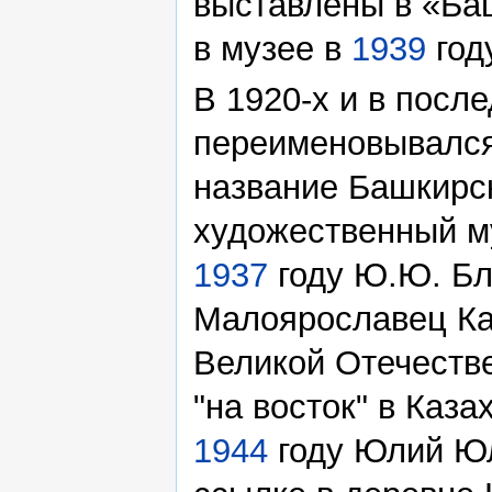
выставлены в «Ба
в музее в
1939
году
В 1920-х и в посл
переименовывался,
название Башкирс
художественный му
1937
году Ю.Ю. Бл
Малоярославец Ка
Великой Отечеств
"на восток" в Каз
1944
году Юлий Юл