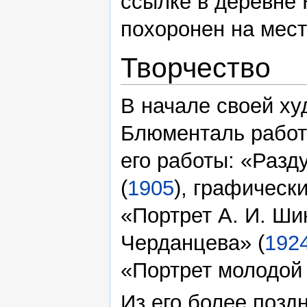
ссылке в деревне 
похоронен на мес
Творчество
В начале своей х
Блюменталь работа
его работы: «Разд
(
1905
), графическ
«Портрет А. И. Ши
Черданцева» (
192
«Портрет молодой 
Из его более позд