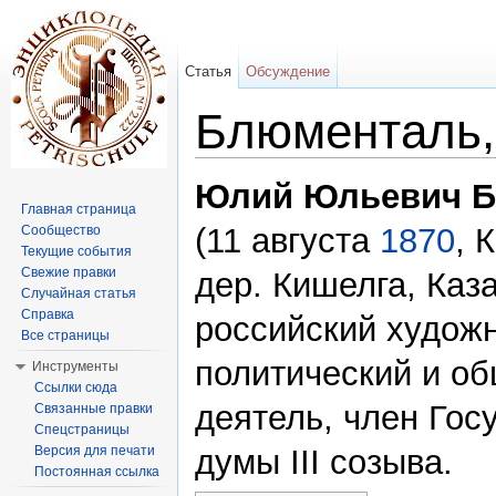
Статья
Обсуждение
Блюменталь
Перейти к:
навигация
,
поиск
Юлий Юльевич 
Главная страница
(11 августа
1870
, 
Сообщество
Текущие события
Свежие правки
дер. Кишелга, Каз
Случайная статья
Справка
российский художн
Все страницы
политический и о
Инструменты
Ссылки сюда
деятель, член Гос
Связанные правки
Спецстраницы
Версия для печати
думы III созыва.
Постоянная ссылка