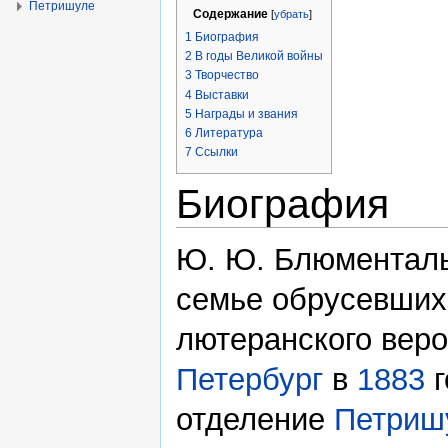
Петришуле
Содержание
[
убрать
]
1
Биография
2
В годы Великой войны
3
Творчество
4
Выставки
5
Награды и звания
6
Литература
7
Ссылки
Биография
Ю. Ю. Блюменталь
семье обрусевших
лютеранского веро
Петербург
в
1883
г
отделение
Петриш