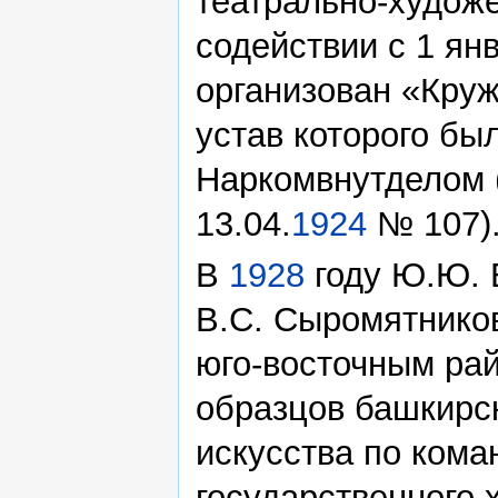
театрально-художе
содействии с 1 ян
организован «Круж
устав которого б
Наркомвнутделом (
13.04.
1924
№ 107)
В
1928
году Ю.Ю. 
В.С. Сыромятнико
юго-восточным ра
образцов башкирск
искусства по кома
государственного 