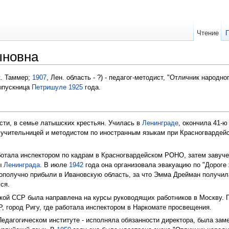
Чтение
ыновна
. Таммер;
1907
, Лен. область - ?) - педагог-методист, "Отличник народн
ыпускница
Петришуле
1925
года.
сти, в семье латышских крестьян. Училась в
Ленинграде
, окончила 41-
 учительницей и методистом по иностранным языкам при Красногвардей
ботала инспектором по кадрам в Красногвардейском РОНО, затем завуч
лы
Ленинграда
. В июле
1942
года она организовала эвакуацию по "Дороге 
агополучно прибыли в Ивановскую область, за что Эмма Дрейман получил
ся.
кой ССР была направлена на курсы руководящих работников в Москву. 
, город Ригу, где работала инспектором в Наркомате просвещения.
едагогическом институте - исполняла обязанности директора, была зам