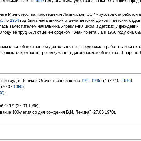
нглийский язык. В
1950
году она была удостоена знака "Отличник народн
ате Министерства просвещения Латвийской ССР - руководила работой д
53
по
1954
год была начальником отдела детских домов и детских садов
ялась заместителем начальника Управления школ и детских учреждений. 
0 году ее труд был отмечен орденом "Знак почёта", а в 1966 году она б
анималась общественной деятельностью, продолжала работать инспект
ственным секретарём Президиума в Педагогическом обществе. В апреле 
ный труд в Великой Отечественной войне
1941
-
1945
гг." (29.10.
1946
);
(20.07.
1950
);
50
);
й ССР" (27.09.1966);
ание 100-летия со дня рождения В.И. Ленина" (27.03.1970).