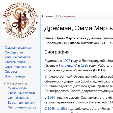
Статья
Обсуждение
Дрейман, Эмма Март
Перейти к:
навигация
,
поиск
Эмма (Эрна) Мартыновна Дрейман
(замуж
"Заслуженный учитель Латвийской ССР", в
Главная страница
Биография
Сообщество
Текущие события
Родилась в
1907
году в Ленинградской обла
Свежие правки
(бывшую
Петришуле
) в
1925
году. Работала
Случайная статья
отделе народного образования (РОНО).
Справка
Все страницы
В начале Великой Отечественной войны ра
обязанности директора 136-й средней шко
Инструменты
го ленинградского детского дома. Дети бл
Ссылки сюда
Ленинградского Совета депутатов трудящих
Связанные правки
В
1944
году, по вызову Совнаркома Латвийс
Спецстраницы
курсов переехала в столицу Латвийской ССР
Версия для печати
Постоянная ссылка
С
1945
по
1953
год работала в Латвийском П