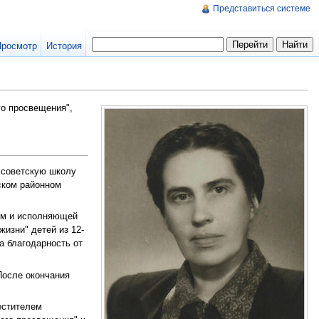
Представиться системе
Просмотр
История
ого просвещения",
ю советскую школу
ском районном
ем и исполняющей
жизни" детей из 12-
а благодарность от
После окончания
естителем