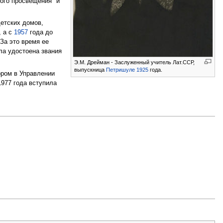
ого просвещения" и
етских домов,
, а с
1957
года до
За это время ее
ыла удостоена звания
Э.М. Дрейман - Заслуженный учитель Лат.ССР,
выпускница
Петришуле
1925
года.
ором в Управлении
1977 года вступила