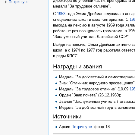
директора по учебной части, преподавала а
Петришуле
медали "За трудовое отличие".
С
1953
года Эмма Дрейман служила в аппар
специальных школ и школ-интернатов. С
19
выхода на пенсию в августе 1969 года явл
работа не раз поощрялась грамотами, в 196
"Заслуженный учитель Латвийской ССР".
Выйдя на пенсию, Эмма Дрейман активно з
школ, а с 1974 по 1977 год работала ответ
в ряды КПСС.
Награды и звания
Медаль "За доблестный и самоотвержен
Знак "Отличник народного просвещения" 
Медаль "За трудовое отличие" (10.09.
19
Орден "Знак почёта" (26.12.1960);
Звание "Заслуженный учитель Латвийско
Медаль "За доблестный труд в ознаменов
Источники
Архив
Петришуле
: фонд 18.