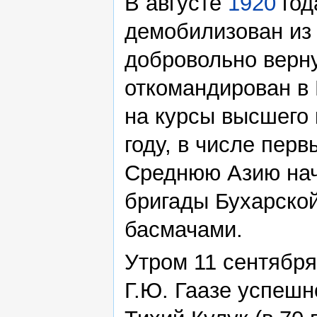
В августе
1920
год
демобилизован из
добровольно верн
откомандирован в
на курсы высшего 
году, в числе пер
Среднюю Азию нач
бригады Бухарской
басмачами.
Утром 11 сентябр
Г.Ю. Гаазе успешн