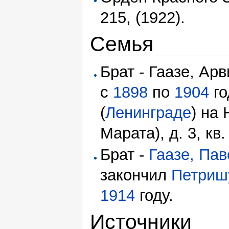
215, (1922).
Семья
Брат - Гаазе, Ар
с
1898
по
1904
го
(
Ленинграде
) на
Марата), д. 3, кв.
Брат -
Гаазе, Па
закончил
Петриш
1914
году.
Источники