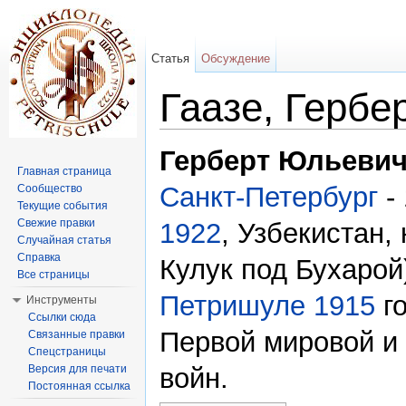
Статья
Обсуждение
Гаазе, Гербе
Перейти к:
навигация
,
поиск
Герберт Юльевич
Главная страница
Санкт-Петербург
-
Сообщество
Текущие события
Свежие правки
1922
, Узбекистан,
Случайная статья
Справка
Кулук под Бухарой
Все страницы
Петришуле
1915
го
Инструменты
Ссылки сюда
Первой мировой и
Связанные правки
Спецстраницы
Версия для печати
войн.
Постоянная ссылка