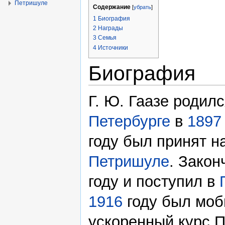
Петришуле
Содержание
[
убрать
]
1
Биография
2
Награды
3
Семья
4
Источники
Биография
Г. Ю. Гаазе родил
Петербурге
в
1897
году был принят н
Петришуле
. Зако
году и поступил в
1916
году был моб
ускоренный курс П