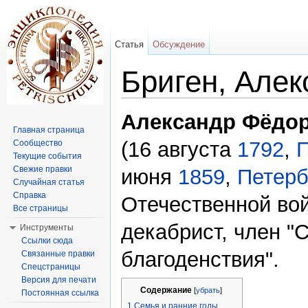
Статья
Обсуждение
Бриген, Але
Перейти к:
навигация
,
поиск
Александр Фёдор
Главная страница
(16 августа
1792
,
П
Сообщество
Текущие события
Свежие правки
июня
1859
,
Петерб
Случайная статья
Справка
Отечественной в
Все страницы
декабрист, член "
Инструменты
Ссылки сюда
благоденствия".
Связанные правки
Спецстраницы
Версия для печати
Содержание
[
убрать
]
Постоянная ссылка
1
Семья и ранние годы