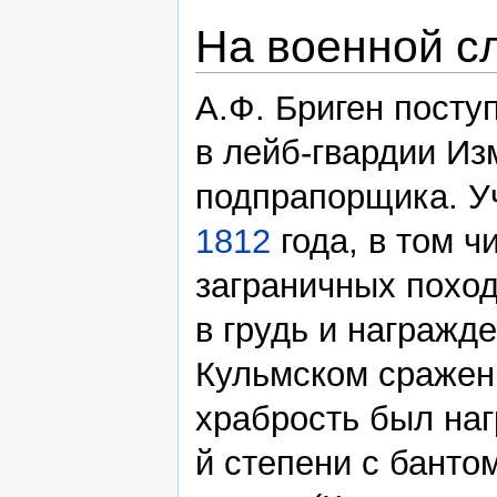
На военной с
А.Ф. Бриген посту
в лейб-гвардии Из
подпрапорщика. У
1812
года, в том ч
заграничных похо
в грудь и награжд
Кульмском сражени
храбрость был на
й степени с банто