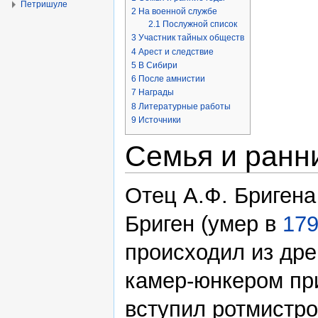
Петришуле
2
На военной службе
2.1
Послужной список
3
Участник тайных обществ
4
Арест и следствие
5
В Сибири
6
После амнистии
7
Награды
8
Литературные работы
9
Источники
Семья и ранн
Отец А.Ф. Бриген
Бриген (умер в
17
происходил из дре
камер-юнкером пр
вступил ротмистр