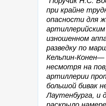
"Поручик Н.С. В
при крайне труд
опасности для ж
артиллерийским
изношенном апп
разведку по мар
Кельпин-Конен— 
несмотря на пов
артиллерии прот
большой бивак не
Лаутенбурга, и 
раскрыло намере