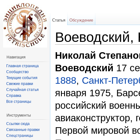
Статья
Обсуждение
Воеводский,
Перейти к:
навигация
,
поиск
Николай Степано
Навигация
Воеводский
17 се
Главная страница
Сообщество
1888
,
Санкт-Петер
Текущие события
Свежие правки
Случайная статья
января 1975, Бар
Справка
Все страницы
российский военны
авиаконструктор, 
Инструменты
Ссылки сюда
Первой мировой в
Связанные правки
Спецстраницы