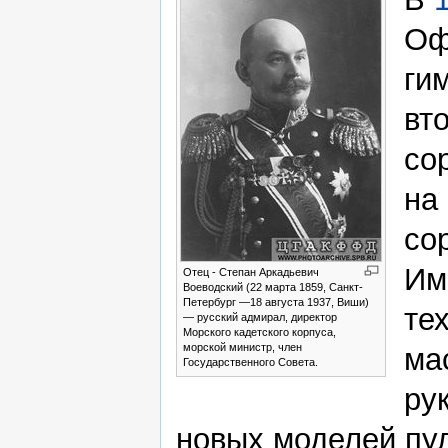
Оф
ги
вт
со
на
со
Им
Отец - Степан Аркадьевич
Воеводский (22 марта 1859, Санкт-
Петербург —18 августа 1937, Виши)
те
— русский адмирал, директор
Морского кадетского корпуса,
морской министр, член
ма
Государственного Совета.
ру
новых моделей пу