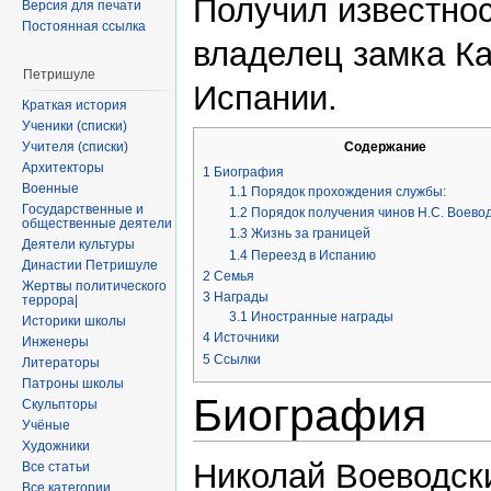
Получил известнос
Версия для печати
Постоянная ссылка
владелец замка Ка
Петришуле
Испании.
Краткая история
Ученики (списки)
Учителя (списки)
Содержание
Архитекторы
1
Биография
Военные
1.1
Порядок прохождения службы:
Государственные и
1.2
Порядок получения чинов Н.С. Воевод
общественные деятели
1.3
Жизнь за границей
Деятели культуры
1.4
Переезд в Испанию
Династии Петришуле
2
Семья
Жертвы политического
3
Награды
террора|
3.1
Иностранные награды
Историки школы
4
Источники
Инженеры
5
Ссылки
Литераторы
Патроны школы
Биография
Скульпторы
Учёные
Художники
Николай Воеводски
Все статьи
Все категории