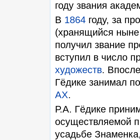
году звания акаде
В
1864
году, за пр
(хранящийся ныне
получил звание пр
вступил в число 
художеств
. Впосл
Гёдике занимал по
АХ
.
Р.А. Гёдике прини
осуществляемой пр
усадьбе Знаменка,