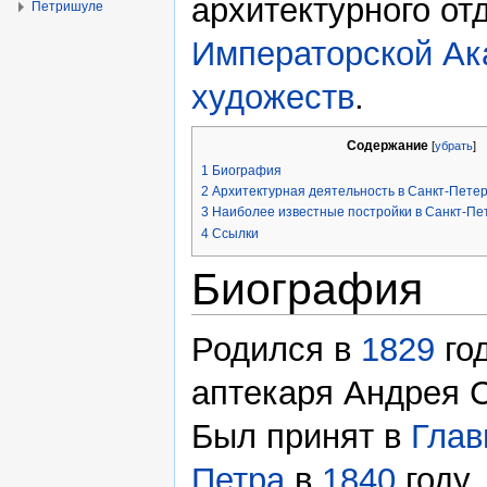
архитектурного от
Петришуле
Императорской Ак
художеств
.
Содержание
[
убрать
]
1
Биография
2
Архитектурная деятельность в Санкт-Пете
3
Наиболее известные постройки в Санкт-Пе
4
Ссылки
Биография
Родился в
1829
го
аптекаря Андрея С
Был принят в
Глав
Петра
в
1840
году.