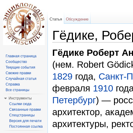
Статья
Обсуждение
Гёдике, Робе
Перейти к:
навигация
,
поиск
Гёдике Роберт А
Главная страница
(нем. Robert Gödi
Сообщество
Текущие события
Свежие правки
1829
года,
Санкт-П
Случайная статья
Справка
февраля
1910
год
Все страницы
Петербург
) — рос
Инструменты
Ссылки сюда
архитектор, акаде
Связанные правки
Спецстраницы
Версия для печати
архитектуры, рект
Постоянная ссылка