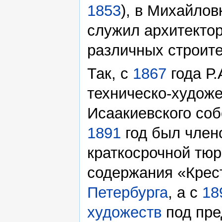
1853
), в Михайлов
служил архитекто
различных строите
Так, с
1867
года Р.
техническо-художе
Исаакиевского со
1891
год был член
краткосрочной тюр
содержания «Крес
Петербурга
, а с
18
художеств
под пре