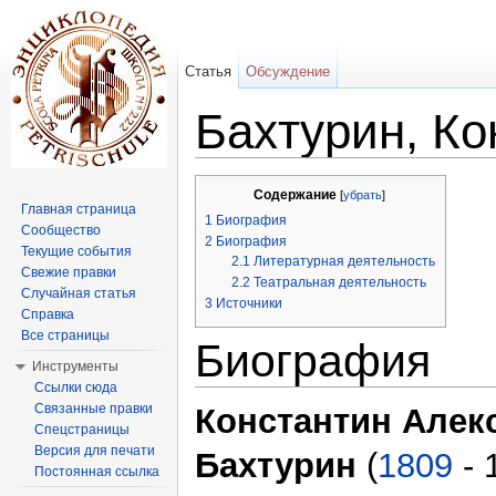
Статья
Обсуждение
Бахтурин, К
Перейти к:
навигация
,
поиск
Содержание
[
убрать
]
Главная страница
1
Биография
Сообщество
2
Биография
Текущие события
2.1
Литературная деятельность
Свежие правки
2.2
Театральная деятельность
Случайная статья
3
Источники
Справка
Все страницы
Биография
Инструменты
Ссылки сюда
Связанные правки
Константин Алек
Спецстраницы
Версия для печати
Бахтурин
(
1809
- 
Постоянная ссылка