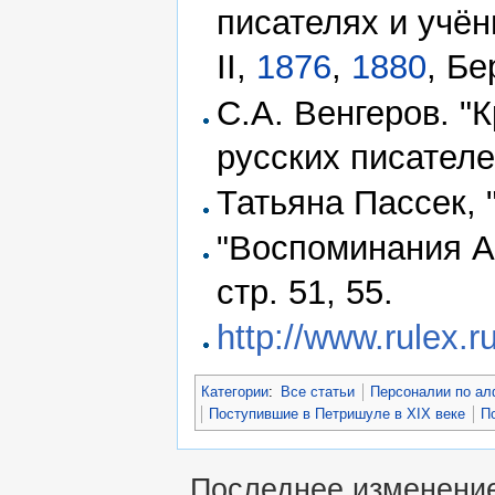
писателях и учёны
II,
1876
,
1880
, Бе
С.А. Венгеров. "
русских писателе
Татьяна Пассек, "
"Воспоминания А
стр. 51, 55.
http://www.rulex.
Категории
:
Все статьи
Персоналии по ал
Поступившие в Петришуле в XIX веке
П
Последнее изменение 