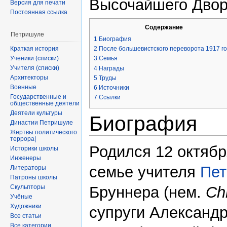
Высочайшего Двор
Версия для печати
Постоянная ссылка
Содержание
Петришуле
1
Биография
Краткая история
2
После большевистского переворота 1917 г
Ученики (списки)
3
Семья
Учителя (списки)
4
Награды
Архитекторы
5
Труды
Военные
6
Источники
Государственные и
7
Ссылки
общественные деятели
Деятели культуры
Биография
Династии Петришуле
Жертвы политического
террора|
Родился 12 октяб
Историки школы
Инженеры
семье учителя
Пе
Литераторы
Патроны школы
Скульпторы
Бруннера (нем.
Ch
Учёные
Художники
супруги Александ
Все статьи
Все категории