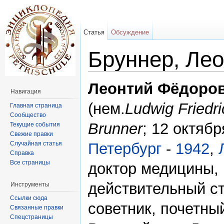
Статья
Обсуждение
Бруннер, Ле
Перейти к:
навигация
,
поиск
Леонтий Фёдоро
Навигация
(нем.
Ludwig Friedri
Главная страница
Сообщество
Brunner
; 12 октяб
Текущие события
Свежие правки
Случайная статья
Петербург
-
1942
,
Справка
Все страницы
доктор медицины,
действительный ст
Инструменты
Ссылки сюда
советник, почетны
Связанные правки
Спецстраницы