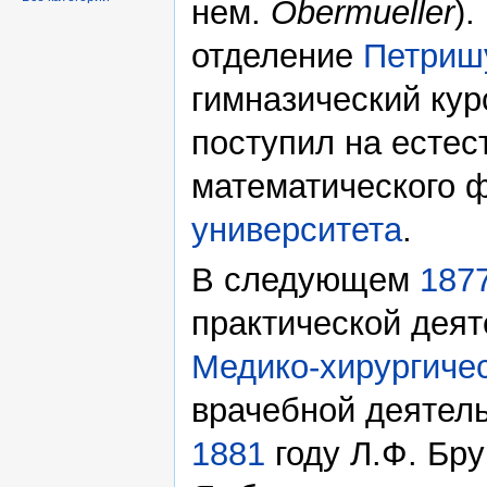
нем.
Obermueller
)
отделение
Петриш
гимназический ку
поступил на естес
математического 
университета
.
В следующем
187
практической деят
Медико-хирургиче
врачебной деятель
1881
году Л.Ф. Бр