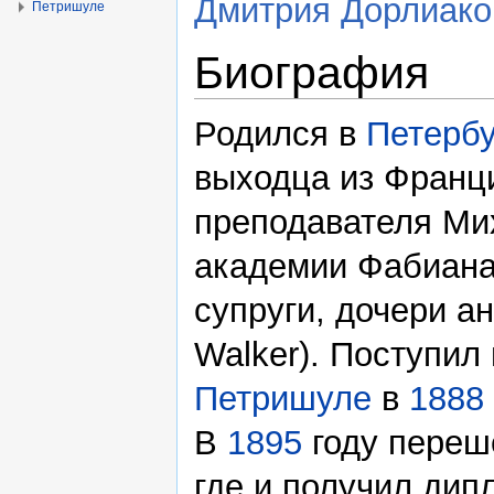
Дмитрия Дорлиако
Петришуле
Биография
Родился в
Петербу
выходца из Франц
преподавателя Ми
академии Фабиана
супруги, дочери а
Walker). Поступил
Петришуле
в
1888
В
1895
году переш
где и получил дип