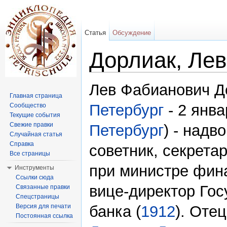
Статья
Обсуждение
Дорлиак, Ле
Перейти к:
навигация
,
поиск
Лев Фабианович Д
Главная страница
Петербург
- 2 янв
Сообщество
Текущие события
Свежие правки
Петербург
) - надв
Случайная статья
Справка
советник, секрета
Все страницы
при министре фина
Инструменты
Ссылки сюда
вице-директор Гос
Связанные правки
Спецстраницы
Версия для печати
банка (
1912
). Оте
Постоянная ссылка