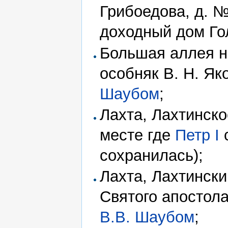
Грибоедова, д. №
доходный дом Г
Большая аллея н
особняк В. Н. Як
Шаубом
;
Лахта, Лахтинск
месте где
Петр I
сохранилась);
Лахта, Лахтински
Святого апостол
В.В. Шаубом
;