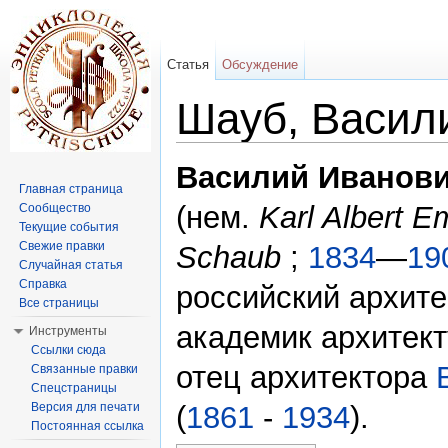
Статья
Обсуждение
Шауб, Васил
Перейти к:
навигация
,
поиск
Василий Иванов
Главная страница
(нем.
Karl Albert E
Сообщество
Текущие события
Свежие правки
Schaub
;
1834
—
19
Случайная статья
Справка
российский архите
Все страницы
академик архитект
Инструменты
Ссылки сюда
отец архитектора
Связанные правки
Спецстраницы
Версия для печати
(
1861
-
1934
).
Постоянная ссылка