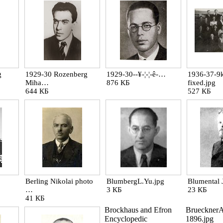
g
1929-30 Rozenberg
1929-30--¥-¦-¦-ê-…
1936-37-9k
Miha…
876 КБ
fixed.jpg
644 КБ
527 КБ
Berling Nikolai photo
BlumbergL.Yu.jpg
Blumental 
…
3 КБ
23 КБ
41 КБ
Brockhaus and Efron
BruecknerA
Encyclopedic
1896.jpg