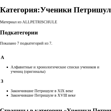
Категория:Ученики Петришул
Материал из ALLPETRISCHULE
Подкатегории
Показано 7 подкатегорий из 7.
А
Алфавитные и хронологические списки учеников и
учениц (оригиналы)
З
Закончившие Петришуле в XIX веке
Закончившие Петришуле в XVIII веке
Страницы в категории «Ученики Петри