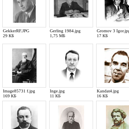
GekkerRF.JPG
Gerling 1984.jpg
Gromov 3 Igor.jp
29 КБ
1,75 МБ
17 КБ
Image85731 f.jpg
Inge.jpg
Kandat4.jpg
169 КБ
11 КБ
16 КБ