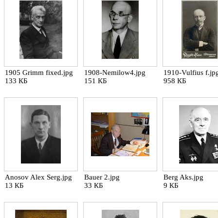
1905 Grimm fixed.jpg
1908-Nemilow4.jpg
1910-Vulfius f.jp
133 КБ
151 КБ
958 КБ
Anosov Alex Serg.jpg
Bauer 2.jpg
Berg Aks.jpg
13 КБ
33 КБ
9 КБ