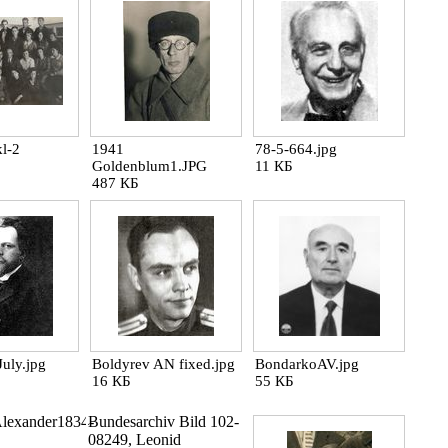
l-2
1941
78-5-664.jpg
Goldenblum1.JPG
11 КБ
487 КБ
July.jpg
Boldyrev AN fixed.jpg
BondarkoAV.jpg
16 КБ
55 КБ
lexander1834-
Bundesarchiv Bild 102-
08249, Leonid