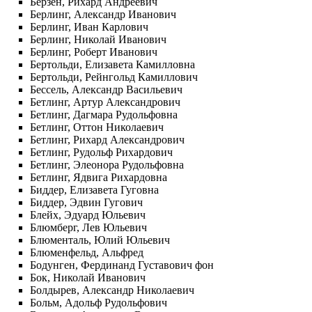
Берзен, Рихард Андреевич
Берлинг, Александр Иванович
Берлинг, Иван Карлович
Берлинг, Николай Иванович
Берлинг, Роберт Иванович
Бертольди, Елизавета Камилловна
Бертольди, Рейнгольд Камиллович
Бессель, Александр Васильевич
Бетлинг, Артур Александрович
Бетлинг, Дагмара Рудольфовна
Бетлинг, Оттон Николаевич
Бетлинг, Рихард Александрович
Бетлинг, Рудольф Рихардович
Бетлинг, Элеонора Рудольфовна
Бетлинг, Ядвига Рихардовна
Биддер, Елизавета Гуговна
Биддер, Эдвин Гугович
Блейх, Эдуард Юльевич
Блюмберг, Лев Юльевич
Блюменталь, Юлий Юльевич
Блюменфельд, Альфред
Бодунген, Фердинанд Густавович фон
Бок, Николай Иванович
Болдырев, Александр Николаевич
Больм, Адольф Рудольфович