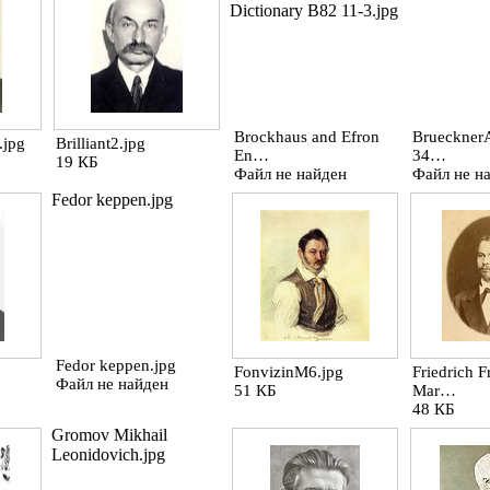
Dictionary B82 11-3.jpg
Brockhaus and Efron
Brueckner
.jpg
Brilliant2.jpg
En…
34…
19 КБ
Файл не найден
Файл не н
Fedor keppen.jpg
Fedor keppen.jpg
FonvizinM6.jpg
Friedrich 
Файл не найден
51 КБ
Mar…
48 КБ
Gromov Mikhail
Leonidovich.jpg