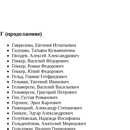
Г (продолжение)
Гаврилова, Евгения Игнатьевна
Галушко, Татьяна Кузьминична
Гвоздев, Алексей Александрович
Геккер, Василий Фёдорович
Геккер, Роман Федорович
Геккер, Юлий Федорович
Гельд, Герман Готфридович
Гельман, Евгений Иванович
Гельмерсен, Василий Васильевич
Гельмерсен, Григорий Петрович
Ген, Густав Романович
Герлинг, Эрих Карлович
Гижицкий, Александр Степанович
Гинкен, Эдгар Александрович
Голубовская, Надежда Иосифовна
Гольденблюм, Анатолий Морицович
Гольдтман, Вальтер Генрихович