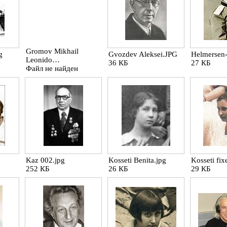
Gromov Mikhail
g
Gvozdev Aleksei.JPG
Helmersen
Leonido…
36 КБ
27 КБ
Файл не найден
Kaz 002.jpg
Kosseti Benita.jpg
Kosseti fix
252 КБ
26 КБ
29 КБ