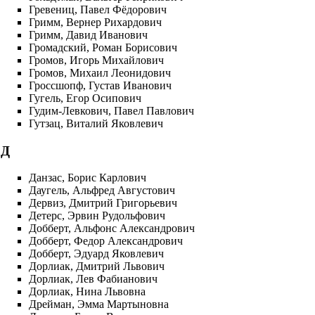
Гревениц, Павел Фёдорович
Гримм, Вернер Рихардович
Гримм, Давид Иванович
Громадский, Роман Борисович
Громов, Игорь Михайлович
Громов, Михаил Леонидович
Гроссшопф, Густав Иванович
Гугель, Егор Осипович
Гудим-Левкович, Павел Павлович
Гутзац, Виталий Яковлевич
Д
Данзас, Борис Карлович
Даугель, Альфред Августович
Дервиз, Дмитрий Григорьевич
Детерс, Эрвин Рудольфович
Добберт, Альфонс Александрович
Добберт, Федор Александрович
Добберт, Эдуард Яковлевич
Дорлиак, Дмитрий Львович
Дорлиак, Лев Фабианович
Дорлиак, Нина Львовна
Дрейман, Эмма Мартыновна