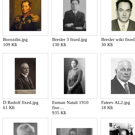
Borozdin.jpg
Bresler 3 fixed.jpg
Bresler wiki fixed
109 КБ
130 КБ
30 КБ
D Rudolf fixed.jpg
Enman Natali 1910
Fateev AL2.jpg
61 КБ
fixe…
18 КБ
935 КБ