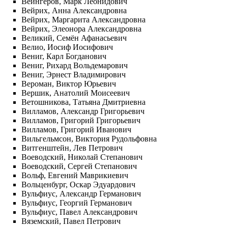
Вейнгеров, Марк Леонидович
Вейрих, Анна Александровна
Вейрих, Маргарита Александровна
Вейрих, Элеонора Александровна
Великий, Семён Афанасьевич
Велио, Иосиф Иосифович
Вениг, Карл Богданович
Вениг, Рихард Вольдемарович
Вениг, Эрнест Владимирович
Вероман, Виктор Юрьевич
Вершик, Анатолий Моисеевич
Ветошникова, Татьяна Дмитриевна
Вилламов, Александр Григорьевич
Вилламов, Григорий Григорьевич
Вилламов, Григорий Иванович
Вильгельмсон, Виктория Рудольфовна
Витгенштейн, Лев Петрович
Воеводский, Николай Степанович
Воеводский, Сергей Степанович
Вольф, Евгений Маврикиевич
Вольценбург, Оскар Эдуардович
Вульфиус, Александр Германович
Вульфиус, Георгий Германович
Вульфиус, Павел Александрович
Вяземский, Павел Петрович