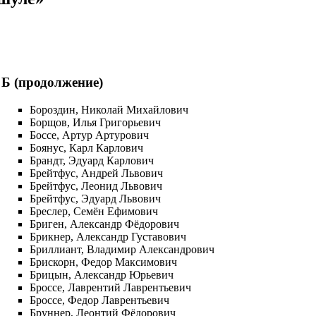
Б (продолжение)
Бороздин, Николай Михайлович
Борщов, Илья Григорьевич
Боссе, Артур Артурович
Боянус, Карл Карлович
Брандт, Эдуард Карлович
Брейтфус, Андрей Львович
Брейтфус, Леонид Львович
Брейтфус, Эдуард Львович
Бреслер, Семён Ефимович
Бриген, Александр Фёдорович
Брикнер, Александр Густавович
Бриллиант, Владимир Александрович
Брискорн, Федор Максимович
Брицын, Александр Юрьевич
Броссе, Лаврентий Лаврентьевич
Броссе, Федор Лаврентьевич
Бруннер, Леонтий Фёдорович