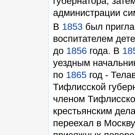
губернатора, зате
администрации сим
В
1853
был пригла
воспитателем дет
до
1856
года. В
18
уездным начальник
по
1865
год - Тела
Тифлисской губер
членом Тифлисског
крестьянским дел
переехал в Москву