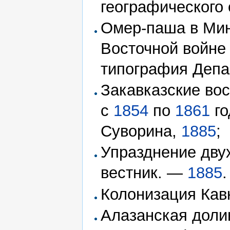
географического
Омер-паша в Мин
Восточной войн
типография Депа
Закавказские во
с
1854
по
1861
го
Суворина,
1885
;
Упразднение двух
вестник. —
1885
Колонизация Кавк
Алазанская доли