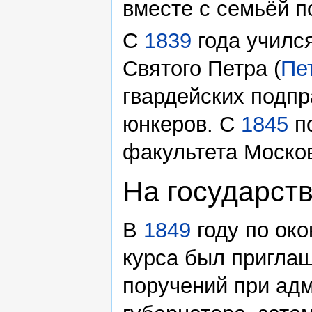
вместе с семьёй п
С
1839
года училс
Святого Петра (
Пе
гвардейских подп
юнкеров. С
1845
п
факультета Москов
На государст
В
1849
году по око
курса был пригла
поручений при ад