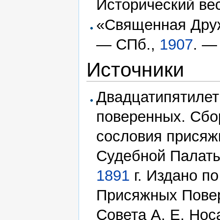
Исторический ве
«Священная Друж
— СПб.,
1907
. —
Источники
Двадцатипятилет
поверенных. Сбо
сословия присяж
Судебной Палаты
1891
г. Издано п
Присяжных Повер
Совета А. Е. Нос