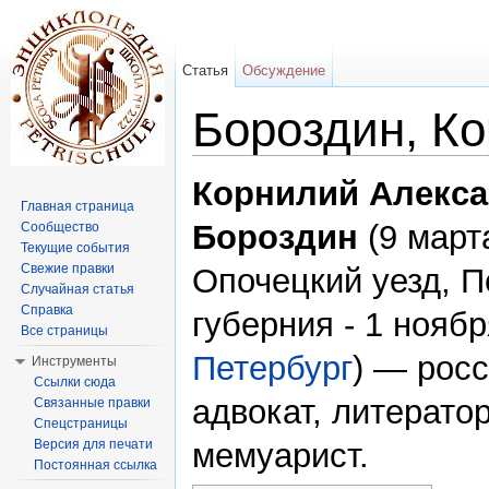
Статья
Обсуждение
Бороздин, К
Перейти к:
навигация
,
поиск
Корнилий Алекс
Главная страница
Бороздин
(9 мар
Сообщество
Текущие события
Свежие правки
Опочецкий уезд, П
Случайная статья
Справка
губерния - 1 нояб
Все страницы
Петербург
) — рос
Инструменты
Ссылки сюда
адвокат, литератор
Связанные правки
Спецстраницы
Версия для печати
мемуарист.
Постоянная ссылка