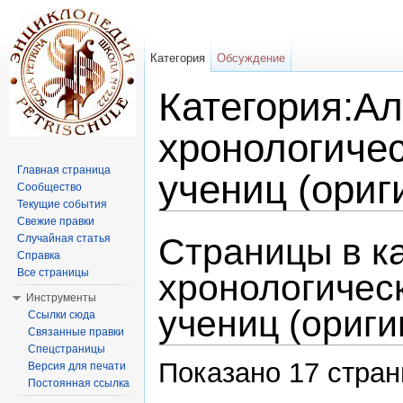
Категория
Обсуждение
Категория:А
хронологичес
Главная страница
учениц (ориг
Сообщество
Текущие события
Перейти к:
навигация
,
поиск
Свежие правки
Страницы в к
Случайная статья
Справка
Все страницы
хронологическ
Инструменты
учениц (ориг
Ссылки сюда
Связанные правки
Спецстраницы
Показано 17 страни
Версия для печати
Постоянная ссылка