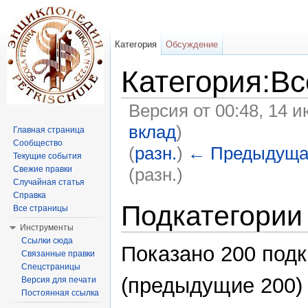
Категория
Обсуждение
Категория:Вс
Версия от 00:48, 14 
вклад
)
Главная страница
Сообщество
(
разн.
)
← Предыдуща
Текущие события
(разн.)
Свежие правки
Случайная статья
Перейти к:
навигация
,
поиск
Справка
Подкатегории
Все страницы
Инструменты
Ссылки сюда
Показано 200 подк
Связанные правки
Спецстраницы
(предыдущие 200) 
Версия для печати
Постоянная ссылка