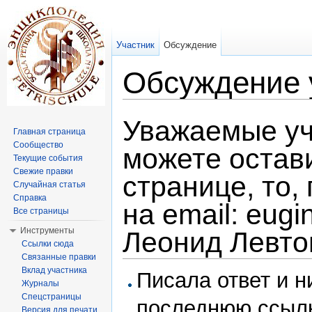
Участник
Обсуждение
Обсуждение 
Перейти к:
навигация
,
поиск
Уважаемые уч
Главная страница
Сообщество
можете остав
Текущие события
Свежие правки
странице, то,
Случайная статья
Справка
на email: eug
Все страницы
Инструменты
Леонид Левто
Ссылки сюда
Связанные правки
Вклад участника
Писала ответ и н
Журналы
Спецстраницы
последнюю ссылк
Версия для печати