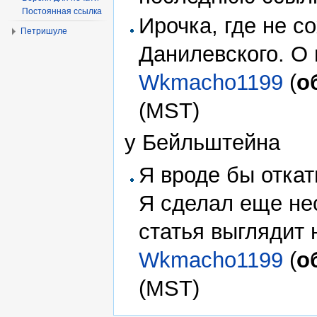
Постоянная ссылка
Ирочка, где не с
Петришуле
Данилевского. О
Wkmacho1199
(
о
(MST)
у Бейльштейна
Я вроде бы откат
Я сделал еще не
статья выглядит 
Wkmacho1199
(
о
(MST)