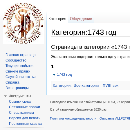
Категория
Обсуждение
Категория:1743 год
Перейти к:
навигация
,
поиск
Страницы в категории «1743 
Главная страница
Эта категория содержит только одну страни
Сообщество
Текущие события
1
Свежие правки
1743 год
Случайная статья
Справка
Категории
:
Все категории
XVIII век
Все страницы
Инструменты
Ссылки сюда
Последнее изменение этой страницы: 11:03, 27 апрел
Связанные правки
К этой странице обращались 2620 раз.
Спецстраницы
Версия для печати
Политика конфиденциальности
Описание ALLPETR
Постоянная ссылка