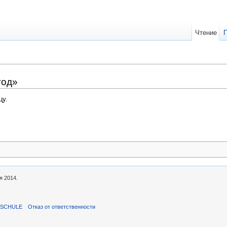
Чтение
год»
цу.
я 2014.
ISCHULE
Отказ от ответственности