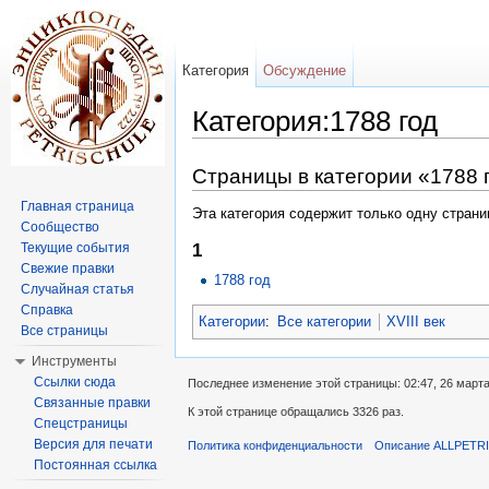
Категория
Обсуждение
Категория:1788 год
Перейти к:
навигация
,
поиск
Страницы в категории «1788 
Главная страница
Эта категория содержит только одну страни
Сообщество
Текущие события
1
Свежие правки
1788 год
Случайная статья
Справка
Категории
:
Все категории
XVIII век
Все страницы
Инструменты
Ссылки сюда
Последнее изменение этой страницы: 02:47, 26 марта
Связанные правки
К этой странице обращались 3326 раз.
Спецстраницы
Версия для печати
Политика конфиденциальности
Описание ALLPETR
Постоянная ссылка