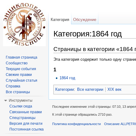
Категория
Обсуждение
Категория:1864 год
Перейти к:
навигация
,
поиск
Страницы в категории «1864 
Главная страница
Эта категория содержит только одну страни
Сообщество
Текущие события
1
Свежие правки
1864 год
Случайная статья
Справка
Категории
:
Все категории
XIX век
Все страницы
Инструменты
Ссылки сюда
Последнее изменение этой страницы: 07:10, 13 апрел
Связанные правки
К этой странице обращались 2710 раз.
Спецстраницы
Версия для печати
Политика конфиденциальности
Описание ALLPETR
Постоянная ссылка