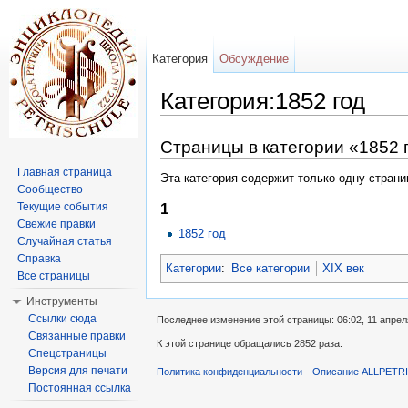
Категория
Обсуждение
Категория:1852 год
Перейти к:
навигация
,
поиск
Страницы в категории «1852 
Главная страница
Эта категория содержит только одну страни
Сообщество
Текущие события
1
Свежие правки
1852 год
Случайная статья
Справка
Категории
:
Все категории
XIX век
Все страницы
Инструменты
Ссылки сюда
Последнее изменение этой страницы: 06:02, 11 апрел
Связанные правки
К этой странице обращались 2852 раза.
Спецстраницы
Версия для печати
Политика конфиденциальности
Описание ALLPETR
Постоянная ссылка