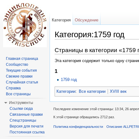
Категория
Обсуждение
Категория:1759 год
Перейти к:
навигация
,
поиск
Страницы в категории «1759 
Главная страница
Эта категория содержит только одну страни
Сообщество
Текущие события
1
Свежие правки
1759 год
Случайная статья
Справка
Категории
:
Все категории
XVIII век
Все страницы
Инструменты
Ссылки сюда
Последнее изменение этой страницы: 13:34, 26 апрел
Связанные правки
К этой странице обращались 2712 раз.
Спецстраницы
Версия для печати
Политика конфиденциальности
Описание ALLPETR
Постоянная ссылка