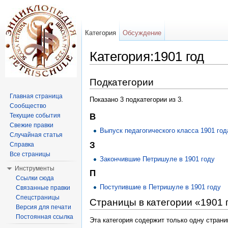
Категория
Обсуждение
Категория:1901 год
Перейти к:
навигация
,
поиск
Подкатегории
Главная страница
Показано 3 подкатегории из 3.
Сообщество
Текущие события
В
Свежие правки
Выпуск педагогического класса 1901 год
Случайная статья
З
Справка
Все страницы
Закончившие Петришуле в 1901 году
Инструменты
П
Ссылки сюда
Поступившие в Петришуле в 1901 году
Связанные правки
Спецстраницы
Страницы в категории «1901 
Версия для печати
Постоянная ссылка
Эта категория содержит только одну страни