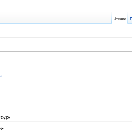
Чтение
а
год»
цу.