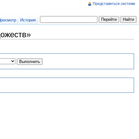
Представиться системе
Просмотр
История
дожеств»