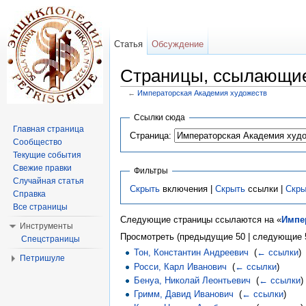
Статья
Обсуждение
Страницы, ссылающие
←
Императорская Академия художеств
Перейти к:
навигация
,
поиск
Ссылки сюда
Главная страница
Страница:
Сообщество
Текущие события
Свежие правки
Фильтры
Случайная статья
Скрыть
включения |
Скрыть
ссылки |
Скры
Справка
Все страницы
Следующие страницы ссылаются на «
Импе
Инструменты
Просмотреть (предыдущие 50 | следующие 5
Спецстраницы
Тон, Константин Андреевич
‎
(
← ссылки
)
Петришуле
Росси, Карл Иванович
‎
(
← ссылки
)
Бенуа, Николай Леонтьевич
‎
(
← ссылки
)
Гримм, Давид Иванович
‎
(
← ссылки
)