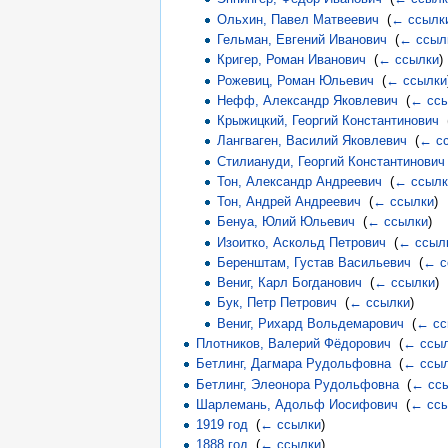
Ольхин, Павел Матвеевич
‎
(
← ссылк
Гельман, Евгений Иванович
‎
(
← ссыл
Кригер, Роман Иванович
‎
(
← ссылки
)
Рожевиц, Роман Юльевич
‎
(
← ссылки
Нефф, Александр Яковлевич
‎
(
← сс
Крыжицкий, Георгий Константинович
‎
Лангваген, Василий Яковлевич
‎
(
← с
Стилиануди, Георгий Константинович
Тон, Александр Андреевич
‎
(
← ссылк
Тон, Андрей Андреевич
‎
(
← ссылки
)
Бенуа, Юлий Юльевич
‎
(
← ссылки
)
Изоитко, Аскольд Петрович
‎
(
← ссыл
Беренштам, Густав Васильевич
‎
(
← с
Вениг, Карл Богданович
‎
(
← ссылки
)
Бук, Петр Петрович
‎
(
← ссылки
)
Вениг, Рихард Вольдемарович
‎
(
← сс
Плотников, Валерий Фёдорович
‎
(
← ссы
Бетлинг, Дагмара Рудольфовна
‎
(
← ссы
Бетлинг, Элеонора Рудольфовна
‎
(
← сс
Шарлемань, Адольф Иосифович
‎
(
← сс
1919 год
‎
(
← ссылки
)
1888 год
‎
(
← ссылки
)