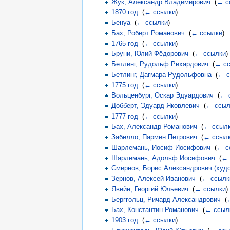
Жук, Александр Владимирович
‎
(
← с
1870 год
‎
(
← ссылки
)
Бенуа
‎
(
← ссылки
)
Бах, Роберт Романович
‎
(
← ссылки
)
1765 год
‎
(
← ссылки
)
Бруни, Юлий Фёдорович
‎
(
← ссылки
)
Бетлинг, Рудольф Рихардович
‎
(
← с
Бетлинг, Дагмара Рудольфовна
‎
(
← с
1775 год
‎
(
← ссылки
)
Вольценбург, Оскар Эдуардович
‎
(
← 
Добберт, Эдуард Яковлевич
‎
(
← ссыл
1777 год
‎
(
← ссылки
)
Бах, Александр Романович
‎
(
← ссыл
Забелло, Пармен Петрович
‎
(
← ссыл
Шарлемань, Иосиф Иосифович
‎
(
← с
Шарлемань, Адольф Иосифович
‎
(
← 
Смирнов, Борис Александрович (худ
Зернов, Алексей Иванович
‎
(
← ссылк
Явейн, Георгий Юльевич
‎
(
← ссылки
)
Берггольц, Ричард Александрович
‎
(
Бах, Константин Романович
‎
(
← ссыл
1903 год
‎
(
← ссылки
)