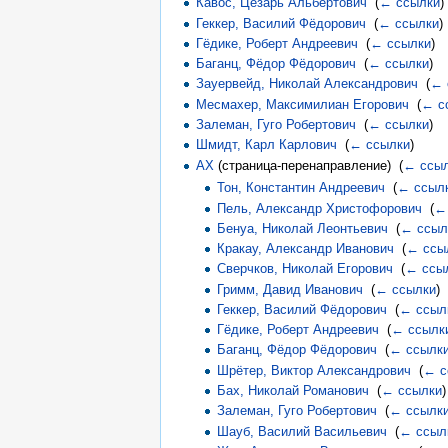
Кавос, Цезарь Альбертович
‎
(
← ссылки
)
Геккер, Василий Фёдорович
‎
(
← ссылки
)
Гёдике, Роберт Андреевич
‎
(
← ссылки
)
Баганц, Фёдор Фёдорович
‎
(
← ссылки
)
Зауервейд, Николай Александрович
‎
(
← 
Месмахер, Максимилиан Егорович
‎
(
← с
Залеман, Гуго Робертович
‎
(
← ссылки
)
Шмидт, Карл Карлович
‎
(
← ссылки
)
АХ
(страница-перенаправление) ‎
(
← ссы
Тон, Константин Андреевич
‎
(
← ссыл
Пель, Александр Христофорович
‎
(
←
Бенуа, Николай Леонтьевич
‎
(
← ссыл
Кракау, Александр Иванович
‎
(
← ссы
Сверчков, Николай Егорович
‎
(
← ссы
Гримм, Давид Иванович
‎
(
← ссылки
)
Геккер, Василий Фёдорович
‎
(
← ссыл
Гёдике, Роберт Андреевич
‎
(
← ссылк
Баганц, Фёдор Фёдорович
‎
(
← ссылк
Шрётер, Виктор Александрович
‎
(
← с
Бах, Николай Романович
‎
(
← ссылки
)
Залеман, Гуго Робертович
‎
(
← ссылк
Шауб, Василий Васильевич
‎
(
← ссыл