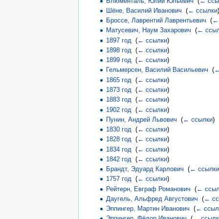
Блюменталь, Юлий Юльевич
‎
(
← ссы
Шёне, Василий Иванович
‎
(
← ссылки
Броссе, Лаврентий Лаврентьевич
‎
(
←
Матусевич, Наум Захарович
‎
(
← ссы
1897 год
‎
(
← ссылки
)
1898 год
‎
(
← ссылки
)
1899 год
‎
(
← ссылки
)
Гельмерсен, Василий Васильевич
‎
(
←
1865 год
‎
(
← ссылки
)
1873 год
‎
(
← ссылки
)
1883 год
‎
(
← ссылки
)
1902 год
‎
(
← ссылки
)
Пунин, Андрей Львович
‎
(
← ссылки
)
1830 год
‎
(
← ссылки
)
1828 год
‎
(
← ссылки
)
1834 год
‎
(
← ссылки
)
1842 год
‎
(
← ссылки
)
Брандт, Эдуард Карлович
‎
(
← ссылк
1757 год
‎
(
← ссылки
)
Рейтерн, Евграф Романович
‎
(
← ссыл
Даугель, Альфред Августович
‎
(
← сс
Эппингер, Мартин Иванович
‎
(
← ссыл
Эппингер, Фёдор Иванович
‎
(
← ссылк