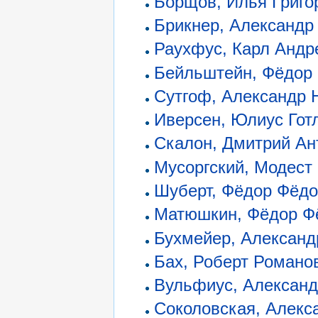
Борщов, Илья Григо
Брикнер, Александр
Раухфус, Карл Андр
Бейльштейн, Фёдор
Сутгоф, Александр 
Иверсен, Юлиус Гот
Скалон, Дмитрий Ан
Мусоргский, Модест
Шуберт, Фёдор Фёд
Матюшкин, Фёдор Ф
Бухмейер, Алексан
Бах, Роберт Романо
Вульфиус, Александ
Соколовская, Алекс