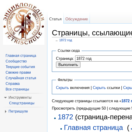
Статья
Обсуждение
Страницы, ссылающиес
←
1872 год
Перейти к:
навигация
,
поиск
Ссылки сюда
Главная страница
Страница:
Сообщество
Текущие события
Свежие правки
Случайная статья
Фильтры
Справка
Скрыть
включения |
Скрыть
ссылки |
Скры
Все страницы
Инструменты
Следующие страницы ссылаются на «
1872 
Спецстраницы
Просмотреть (предыдущие 50 | следующие 5
Петришуле
1872
(страница-перена
Главная страница
‎
(