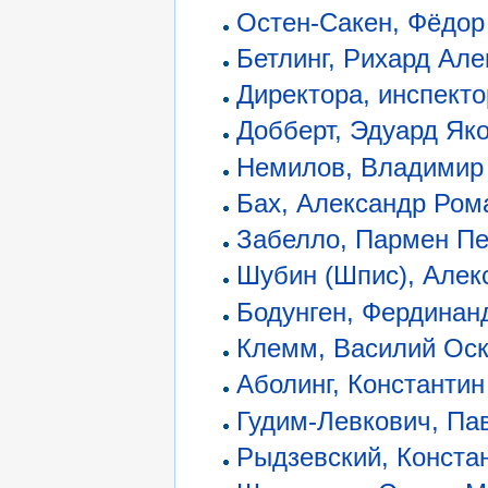
Остен-Сакен, Фёдор
Бетлинг, Рихард Ал
Директора, инспект
Добберт, Эдуард Як
Немилов, Владимир
Бах, Александр Ром
Забелло, Пармен Пе
Шубин (Шпис), Алек
Бодунген, Фердинан
Клемм, Василий Ос
Аболинг, Константи
Гудим-Левкович, Па
Рыдзевский, Конста