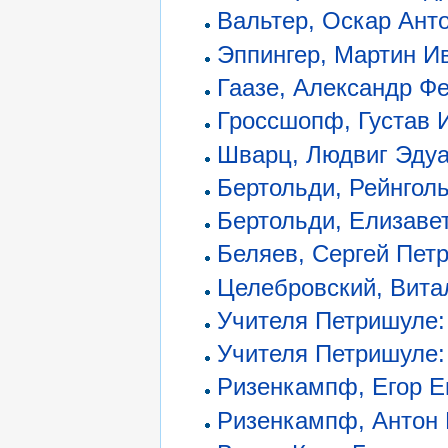
Вальтер, Оскар Ант
Эппингер, Мартин И
Гаазе, Александр Ф
Гроссшопф, Густав 
Шварц, Людвиг Эду
Бертольди, Рейнгол
Бертольди, Елизаве
Беляев, Сергей Пет
Целебровский, Вита
Учителя Петришуле:
Учителя Петришуле:
Ризенкампф, Егор 
Ризенкампф, Антон 