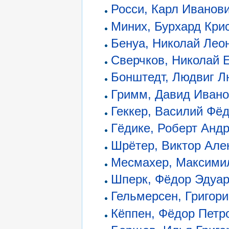
Росси, Карл Иванов
Миних, Бурхард Кри
Бенуа, Николай Лео
Сверчков, Николай 
Бонштедт, Людвиг Л
Гримм, Давид Иван
Геккер, Василий Фё
Гёдике, Роберт Анд
Шрётер, Виктор Але
Месмахер, Максими
Шперк, Фёдор Эдуа
Гельмерсен, Григор
Кёппен, Фёдор Петр