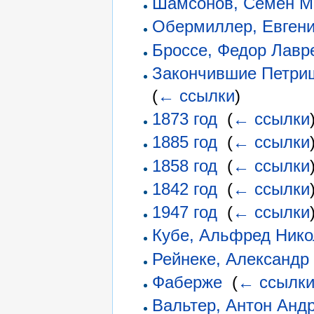
Шамсонов, Семен М
Обермиллер, Евген
Броссе, Федор Лавр
Закончившие Петришу
(
← ссылки
)
1873 год
‎
(
← ссылки
1885 год
‎
(
← ссылки
1858 год
‎
(
← ссылки
1842 год
‎
(
← ссылки
1947 год
‎
(
← ссылки
Кубе, Альфред Нико
Рейнеке, Александр
Фаберже
‎
(
← ссылк
Вальтер, Антон Анд