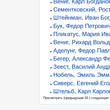
Вениг, Карл Богдано
Сементковский, Рос
Штейнман, Иван Бо
Бук, Федор Петрови
Пликатус, Мария Ив
Вениг, Рихард Воль
Аделунг, Федор Пав
Бегер, Александр Ф
Зеест, Василий Анд
Нобель, Эмиль Эмм
Сиверс, Евгений Ег
Штельб, Карл Карло
Просмотреть (предыдущие 50 | следующие 5