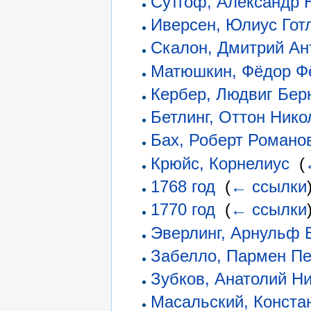
Сутгоф, Александр 
Иверсен, Юлиус Гот
Скалон, Дмитрий Ан
Матюшкин, Фёдор Ф
Кербер, Людвиг Бер
Бетлинг, Оттон Нико
Бах, Роберт Романо
Крюйс, Корнелиус
‎
(
1768 год
‎
(
← ссылки
1770 год
‎
(
← ссылки
Эверлинг, Арнульф 
Забелло, Пармен Пе
Зубков, Анатолий Н
Масальский, Конста