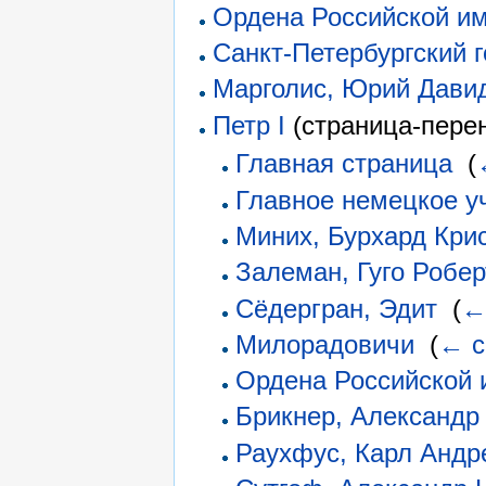
Ордена Российской и
Санкт-Петербургский 
Марголис, Юрий Дави
Петр I
(страница-перен
Главная страница
‎
(
Главное немецкое у
Миних, Бурхард Кри
Залеман, Гуго Робе
Сёдергран, Эдит
‎
(
←
Милорадовичи
‎
(
← с
Ордена Российской 
Брикнер, Александр
Раухфус, Карл Андр