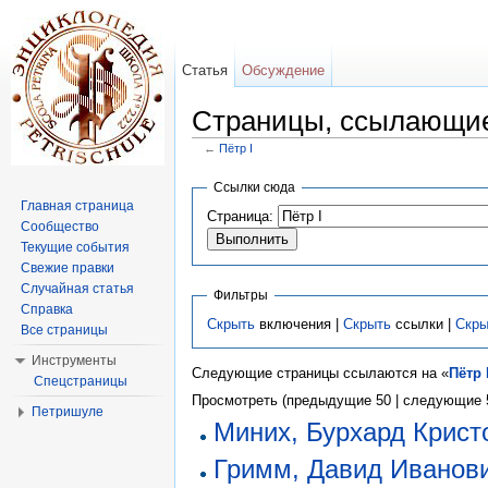
Статья
Обсуждение
Страницы, ссылающие
←
Пётр I
Перейти к:
навигация
,
поиск
Ссылки сюда
Главная страница
Страница:
Сообщество
Текущие события
Свежие правки
Случайная статья
Фильтры
Справка
Скрыть
включения |
Скрыть
ссылки |
Скры
Все страницы
Инструменты
Следующие страницы ссылаются на «
Пётр 
Спецстраницы
Просмотреть (предыдущие 50 | следующие 5
Петришуле
Миних, Бурхард Крис
Гримм, Давид Иванов