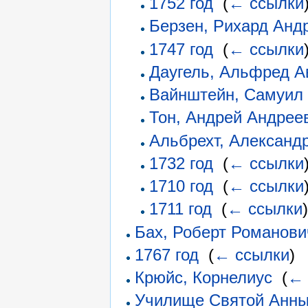
1752 год
‎
(
← ссылки
Берзен, Рихард Анд
1747 год
‎
(
← ссылки
Даугель, Альфред А
Вайнштейн, Самуил
Тон, Андрей Андрее
Альбрехт, Александ
1732 год
‎
(
← ссылки
1710 год
‎
(
← ссылки
1711 год
‎
(
← ссылки
)
Бах, Роберт Романови
1767 год
‎
(
← ссылки
)
Крюйс, Корнелиус
‎
(
← 
Училище Святой Анн