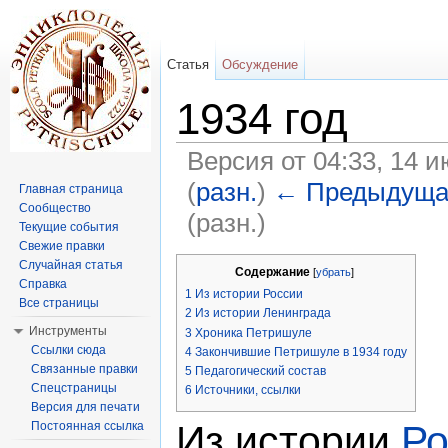
Статья
Обсуждение
1934 год
Версия от 04:33, 14 
(
разн.
)
← Предыдуща
Главная страница
Сообщество
(разн.)
Текущие события
Перейти к:
навигация
,
поиск
Свежие правки
Случайная статья
Содержание
[
убрать
]
Справка
1
Из истории России
Все страницы
2
Из истории Ленинграда
Инструменты
3
Хроника Петришуле
Ссылки сюда
4
Закончившие Петришуле в 1934 году
Связанные правки
5
Педагогический состав
Спецстраницы
6
Источники, ссылки
Версия для печати
Из истории
Ро
Постоянная ссылка