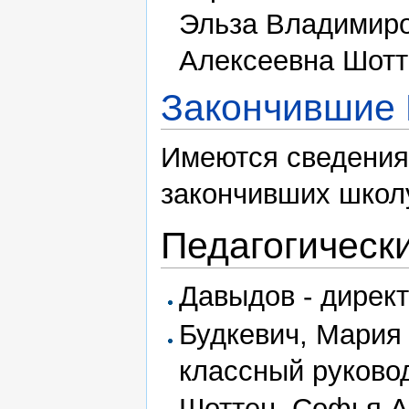
Эльза Владимиро
Алексеевна Шотт
Закончившие 
Имеются сведения 
закончивших школу
Педагогическ
Давыдов - дирек
Будкевич, Мария 
классный руковод
Шоттен, Софья А