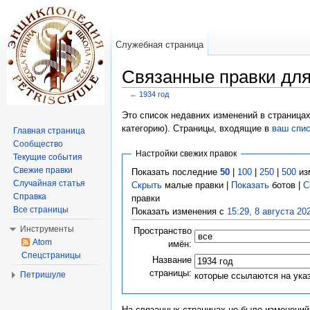
Служебная страница
Связанные правки для
←
1934 год
Перейти к:
навигация
,
поиск
Это список недавних изменений в страницах
категорию). Страницы, входящие в
ваш спи
Главная страница
Сообщество
Настройки свежих правок
Текущие события
Свежие правки
Показать последние
50
|
100
|
250
|
500
из
Случайная статья
Скрыть
малые правки |
Показать
ботов |
С
Справка
правки
Все страницы
Показать изменения с
15:29, 8 августа 20
Инструменты
Пространство
Atom
имён:
Спецстраницы
Название
страницы:
Петришуле
которые ссылаются на ука
На связанных страницах не было изменений