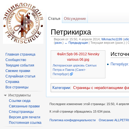
Статья
Обсуждение
Петрикирха
Версия от 15:50, 4 апреля 2014;
Wkmacho1199
(
об
(
разн.
)
← Предыдущая
| Текущая версия (разн.) |
Перейти к:
навигация
,
поиск
Источн
Файл:Spb 06-2012 Nevsky
Главная страница
various 06.jpg
Сообщество
Петербург
Текущие события
Лютеранская церковь Святых
Петра и Павла (Санкт-
Свежие правки
Петербург)
Случайная статья
Справка
Все страницы
Категории
:
Страницы с неработающими ф
Инструменты
Ссылки сюда
Последнее изменение этой страницы: 15:50, 4 апреля
Связанные правки
К этой странице обращались 15 634 раза.
Спецстраницы
Версия для печати
Политика конфиденциальности
Описание ALLPETR
Постоянная ссылка