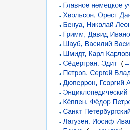
Главное немецкое у
Хвольсон, Орест Да
Бенуа, Николай Лео
Гримм, Давид Иван
Шауб, Василий Вас
Шмидт, Карл Карлов
Сёдергран, Эдит
‎
(
←
Петров, Сергей Вла
Дюперрон, Георгий 
Энциклопедический 
Кёппен, Фёдор Петр
Санкт-Петербургски
Лагузен, Иосиф Ива