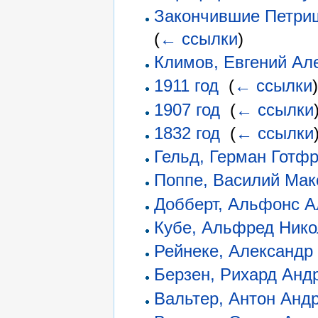
Закончившие Петришу
(
← ссылки
)
Климов, Евгений Ал
1911 год
‎
(
← ссылки
)
1907 год
‎
(
← ссылки
1832 год
‎
(
← ссылки
Гельд, Герман Готф
Поппе, Василий Ма
Добберт, Альфонс А
Кубе, Альфред Нико
Рейнеке, Александр
Берзен, Рихард Анд
Вальтер, Антон Анд