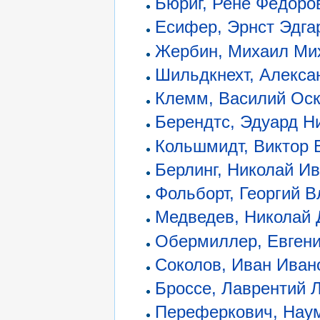
Бюриг, Рене Фёдоро
Есифер, Эрнст Эдга
Жербин, Михаил Ми
Шильдкнехт, Алекса
Клемм, Василий Ос
Берендтс, Эдуард Н
Кольшмидт, Виктор 
Берлинг, Николай И
Фольборт, Георгий 
Медведев, Николай
Обермиллер, Евген
Соколов, Иван Иван
Броссе, Лаврентий 
Переферкович, Нау