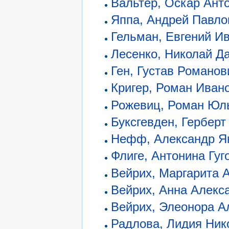
Вальтер, Оскар Ант
Яппа, Андрей Павло
Гельман, Евгений И
Лесенко, Николай Д
Ген, Густав Романов
Кригер, Роман Иван
Рожевиц, Роман Юл
Буксгевден, Герберт
Нефф, Александр Я
Флиге, Антонина Гуг
Вейрих, Маргарита 
Вейрих, Анна Алекс
Вейрих, Элеонора А
Радлова, Лидия Ник