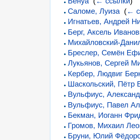
Бенуа
‎
(
← ссылки
)
Саломе, Луиза
‎
(
← с
Игнатьев, Андрей Н
Берг, Аксель Иванов
Михайловский-Данил
Бреслер, Семён Еф
Лукьянов, Сергей М
Кербер, Людвиг Бер
Шаскольский, Пётр 
Вульфиус, Александ
Вульфиус, Павел Ал
Бекман, Иоганн Фри
Громов, Михаил Ле
Бруни, Юлий Фёдор