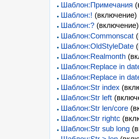
Шаблон:Примечания
(
Шаблон:!
(включение) 
Шаблон:?
(включение)
Шаблон:Commonscat
(
Шаблон:OldStyleDate
(
Шаблон:Realmonth
(вк
Шаблон:Replace in dat
Шаблон:Replace in date
Шаблон:Str index
(вклю
Шаблон:Str left
(включе
Шаблон:Str len/core
(в
Шаблон:Str rightc
(вклю
Шаблон:Str sub long
(в
Шаблон:Str ≥ len
(вклю