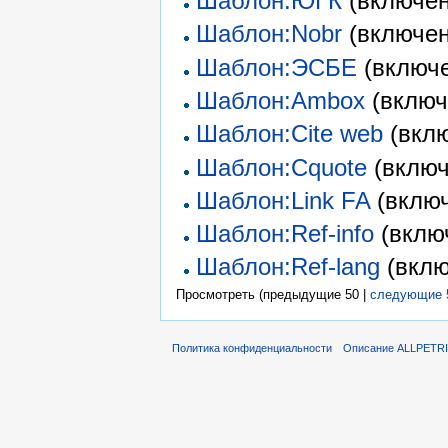
Шаблон:ЮГК
(включен
Шаблон:Nobr
(включен
Шаблон:ЭСБЕ
(включе
Шаблон:Ambox
(включ
Шаблон:Cite web
(вклю
Шаблон:Cquote
(включ
Шаблон:Link FA
(включ
Шаблон:Ref-info
(включ
Шаблон:Ref-lang
(вклю
Просмотреть (предыдущие 50 |
следующие 
Политика конфиденциальности
Описание ALLPETR