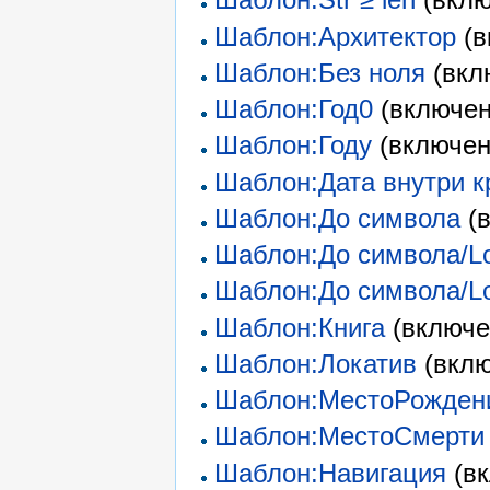
Шаблон:Архитектор
(в
Шаблон:Без ноля
(вкл
Шаблон:Год0
(включен
Шаблон:Году
(включен
Шаблон:Дата внутри к
Шаблон:До символа
(в
Шаблон:До символа/Lo
Шаблон:До символа/Lo
Шаблон:Книга
(включе
Шаблон:Локатив
(вклю
Шаблон:МестоРожден
Шаблон:МестоСмерти
Шаблон:Навигация
(вк