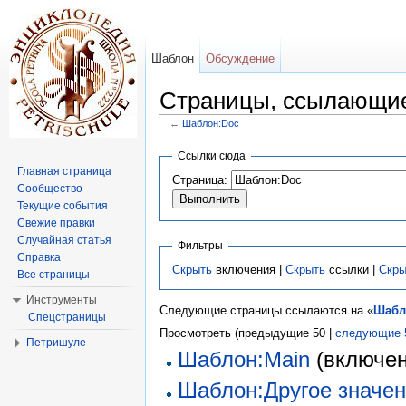
Шаблон
Обсуждение
Страницы, ссылающие
←
Шаблон:Doc
Перейти к:
навигация
,
поиск
Ссылки сюда
Главная страница
Страница:
Сообщество
Текущие события
Свежие правки
Случайная статья
Фильтры
Справка
Скрыть
включения |
Скрыть
ссылки |
Скры
Все страницы
Инструменты
Следующие страницы ссылаются на «
Шабл
Спецстраницы
Просмотреть (предыдущие 50 |
следующие 
Петришуле
Шаблон:Main
(включен
Шаблон:Другое значе