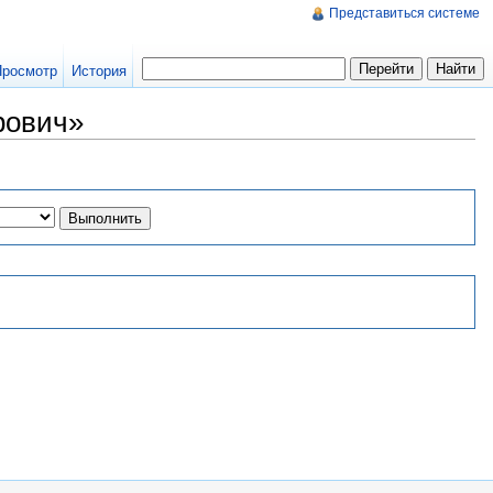
Представиться системе
Просмотр
История
рович»