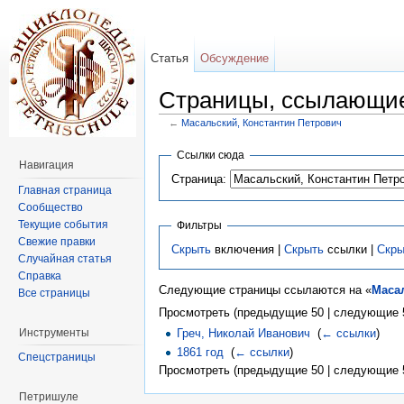
Статья
Обсуждение
Страницы, ссылающие
←
Масальский, Константин Петрович
Перейти к:
навигация
,
поиск
Ссылки сюда
Навигация
Страница:
Главная страница
Сообщество
Текущие события
Фильтры
Свежие правки
Скрыть
включения |
Скрыть
ссылки |
Скры
Случайная статья
Справка
Следующие страницы ссылаются на «
Маса
Все страницы
Просмотреть (предыдущие 50 | следующие 5
Инструменты
Греч, Николай Иванович
‎
(
← ссылки
)
1861 год
‎
(
← ссылки
)
Спецстраницы
Просмотреть (предыдущие 50 | следующие 5
Петришуле