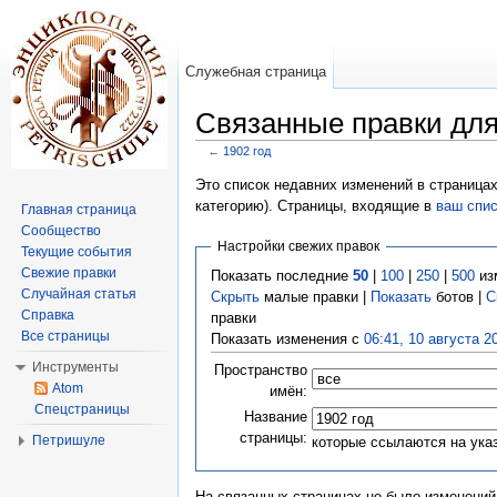
Служебная страница
Связанные правки для
←
1902 год
Перейти к:
навигация
,
поиск
Это список недавних изменений в страницах
категорию). Страницы, входящие в
ваш спи
Главная страница
Сообщество
Настройки свежих правок
Текущие события
Свежие правки
Показать последние
50
|
100
|
250
|
500
из
Случайная статья
Скрыть
малые правки |
Показать
ботов |
С
Справка
правки
Все страницы
Показать изменения с
06:41, 10 августа 2
Инструменты
Пространство
Atom
имён:
Спецстраницы
Название
страницы:
Петришуле
которые ссылаются на ука
На связанных страницах не было изменений