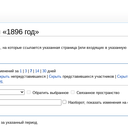
 «1896 год»
х, на которые ссылается указанная страница (или входящих в указанную
менений за
1
|
3
|
7
|
14
|
30
дней
крыть
непредставившихся |
Скрыть
представившихся участников |
Скрыт
26
.
Обратить выбранное
Связанное пространство
Наоборот, показать изменения на
 за указанный период.