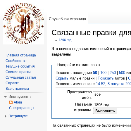
Служебная страница
Связанные правки для
←
1896 год
Перейти к:
навигация
,
поиск
Это список недавних изменений в страница
выделены
.
Главная страница
Сообщество
Настройки свежих правок
Текущие события
Свежие правки
Показать последние
50
|
100
|
250
|
500
из
Случайная статья
Скрыть
малые правки |
Показать
ботов |
С
Справка
Показать изменения с
14:52, 8 августа 20
Все страницы
Пространство
Инструменты
имён:
Atom
Название
Спецстраницы
страницы:
Петришуле
На связанных страницах не было изменений