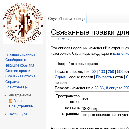
Служебная страница
Связанные правки для
←
1872 год
Перейти к:
навигация
,
поиск
Это список недавних изменений в страницах
категорию). Страницы, входящие в
ваш спи
Главная страница
Сообщество
Настройки свежих правок
Текущие события
Свежие правки
Показать последние
50
|
100
|
250
|
500
из
Случайная статья
Скрыть
малые правки |
Показать
ботов |
С
Справка
правки
Все страницы
Показать изменения с
23:36, 8 августа 20
Инструменты
Пространство
Atom
имён:
Спецстраницы
Название
страницы:
Петришуле
которые ссылаются на ука
На связанных страницах не было изменений