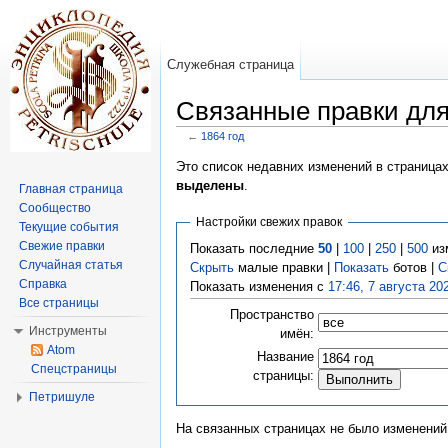
Служебная страница
Связанные правки для
←
1864 год
Перейти к:
навигация
,
поиск
Это список недавних изменений в страница
выделены
.
Главная страница
Сообщество
Настройки свежих правок
Текущие события
Свежие правки
Показать последние
50
|
100
|
250
|
500
из
Случайная статья
Скрыть
малые правки |
Показать
ботов |
С
Справка
Показать изменения с
17:46, 7 августа 20
Все страницы
Пространство
Инструменты
имён:
Atom
Название
Спецстраницы
страницы:
Петришуле
На связанных страницах не было изменений