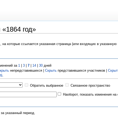
 «1864 год»
х, на которые ссылается указанная страница (или входящих в указанную
менений за
1
|
3
|
7
|
14
|
30
дней
крыть
непредставившихся |
Скрыть
представившихся участников |
Скрыт
26
.
Обратить выбранное
Связанное пространство
Наоборот, показать изменения на
 за указанный период.