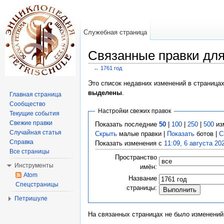
Служебная страница
Связанные правки для
←
1761 год
Перейти к:
навигация
,
поиск
Это список недавних изменений в страница
выделены
.
Главная страница
Сообщество
Настройки свежих правок
Текущие события
Свежие правки
Показать последние
50
|
100
|
250
|
500
из
Случайная статья
Скрыть
малые правки |
Показать
ботов |
С
Справка
Показать изменения с
11:09, 6 августа 20
Все страницы
Пространство
Инструменты
имён:
Atom
Название
Спецстраницы
страницы:
Петришуле
На связанных страницах не было изменений