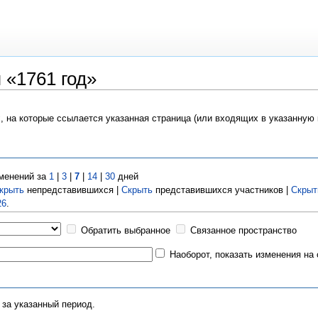
 «1761 год»
х, на которые ссылается указанная страница (или входящих в указанную
менений за
1
|
3
|
7
|
14
|
30
дней
крыть
непредставившихся |
Скрыть
представившихся участников |
Скрыт
26
.
Обратить выбранное
Связанное пространство
Наоборот, показать изменения на
 за указанный период.