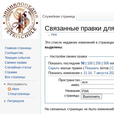
Служебная страница
Связанные правки дл
←
РИА
Перейти к:
навигация
,
поиск
Это список недавних изменений в страница
выделены
.
Главная страница
Сообщество
Настройки свежих правок
Текущие события
Свежие правки
Показать последние
50
|
100
|
250
|
500
из
Случайная статья
Скрыть
малые правки |
Показать
ботов |
С
Справка
Показать изменения с
11:14, 7 августа 20
Все страницы
Пространство
Инструменты
имён:
Atom
Название
Спецстраницы
страницы:
Петришуле
На связанных страницах не было изменений