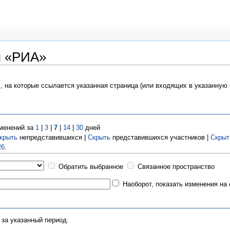
я «РИА»
х, на которые ссылается указанная страница (или входящих в указанную
менений за
1
|
3
|
7
|
14
|
30
дней
крыть
непредставившихся |
Скрыть
представившихся участников |
Скрыт
26
.
Обратить выбранное
Связанное пространство
Наоборот, показать изменения на
 за указанный период.