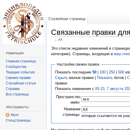
Служебная страница
Связанные правки дл
←
АХ
Перейти к:
навигация
,
поиск
Это список недавних изменений в страницах
Навигация
категорию). Страницы, входящие в
ваш спи
Главная страница
Настройки свежих правок
Сообщество
Показать последние
50
|
100
|
250
|
500
из
Текущие события
Скрыть
малые правки |
Показать
ботов |
С
Свежие правки
правки
Случайная статья
Показать изменения с
05:23, 7 августа 20
Справка
Все страницы
Пространство
имён:
Инструменты
Название
страницы:
Atom
которые ссылаются на ука
Спецстраницы
На связанных страницах не было изменений