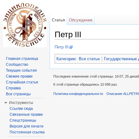
Статья
Обсуждение
Петр III
Перейти к:
навигация
,
поиск
Петр III
Категории
:
Все статьи
Государственные 
Главная страница
Сообщество
Текущие события
Свежие правки
Последнее изменение этой страницы: 16:07, 25 декаб
Случайная статья
К этой странице обращались 10 098 раз.
Справка
Все страницы
Политика конфиденциальности
Описание ALLPETR
Инструменты
Ссылки сюда
Связанные правки
Спецстраницы
Версия для печати
Постоянная ссылка