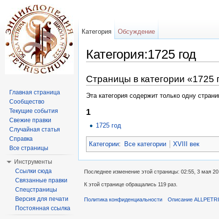
Категория
Обсуждение
Категория:1725 год
Перейти к:
навигация
,
поиск
Страницы в категории «1725 
Главная страница
Эта категория содержит только одну страни
Сообщество
Текущие события
1
Свежие правки
1725 год
Случайная статья
Справка
Категории
:
Все категории
XVIII век
Все страницы
Инструменты
Ссылки сюда
Последнее изменение этой страницы: 02:55, 3 мая 20
Связанные правки
К этой странице обращались 119 раз.
Спецстраницы
Версия для печати
Политика конфиденциальности
Описание ALLPETR
Постоянная ссылка