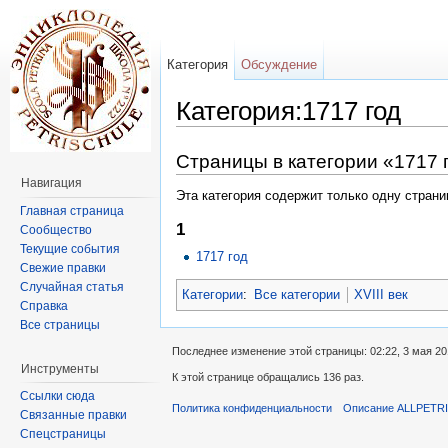
Категория
Обсуждение
Категория:1717 год
Перейти к:
навигация
,
поиск
Страницы в категории «1717 
Навигация
Эта категория содержит только одну страни
Главная страница
1
Сообщество
Текущие события
1717 год
Свежие правки
Случайная статья
Категории
:
Все категории
XVIII век
Справка
Все страницы
Последнее изменение этой страницы: 02:22, 3 мая 20
Инструменты
К этой странице обращались 136 раз.
Ссылки сюда
Политика конфиденциальности
Описание ALLPETR
Связанные правки
Спецстраницы