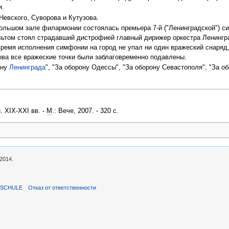
и.
евского, Суворова и Кутузова.
Большом зале филармонии состоялась премьера 7-й ("Ленинградской") 
льтом стоял страдавший дистрофией главный дирижер оркестра Ленингр
время исполнения симфонии на город не упал ни один вражеский снаряд
ва все вражеские точки были заблаговременно подавлены.
ону
Ленинграда
", "За оборону Одессы", "За оборону Севастополя", "За о
 XIX-XXI вв. -
М
.: Вече, 2007. - 320 с.
2014.
ISCHULE
Отказ от ответственности