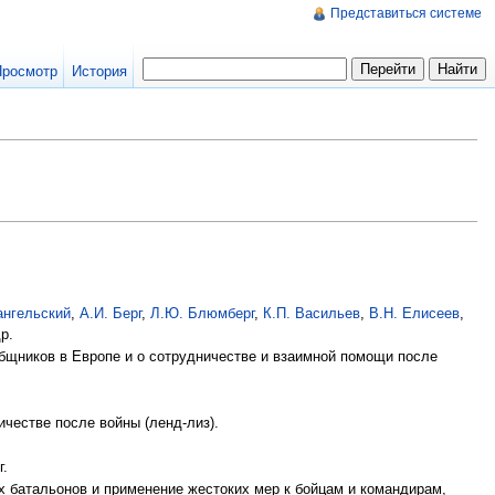
Представиться системе
Просмотр
История
ангельский
,
А.И. Берг
,
Л.Ю. Блюмберг
,
К.П. Васильев
,
В.Н. Елисеев
,
р.
ообщников в Европе и о сотрудничестве и взаимной помощи после
честве после войны (ленд-лиз).
г.
х батальонов и применение жестоких мер к бойцам и командирам,