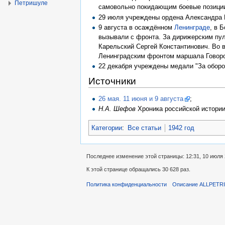
Петришуле
самовольно покидающим боевые позици
29 июля учреждены ордена Александра Н
9 августа в осаждённом
Ленинграде
, в 
вызывали с фронта. За дирижерским пу
Карельский Сергей Константинович. Во 
Ленинградским фронтом маршала Говоро
22 декабря учреждены медали "За обор
Источники
26 мая. 11 июня и 9 августа
;
Н.А. Шефов
Хроника российской истории.
Категории
:
Все статьи
1942 год
Последнее изменение этой страницы: 12:31, 10 июля 
К этой странице обращались 30 628 раз.
Политика конфиденциальности
Описание ALLPETR