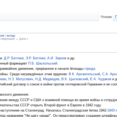
Чтение
ние
|
вклад
)
 Следующая → (разн.)
и:
Д.Р. Бетлинг
,
Э.Р. Бетлинг
,
А.И. Зернов
и др.
енный фармацевт
П.Б. Шаскольский
.
рамвайное движение, прерванное в начале блокады
города
.
войны. Среди награждённых этим орденом:
В.К. Архангельский
,
С.А. Арх
тман
,
Н.З. Матусевич
,
Н.Д. Медведев
,
В.К. Цысковский
,
Е.А. Чудаков
и д
лийский договор о союзе в войне против гитлеровской Германии и ее с
анского движения.
шение между СССР и США о взаимной помощи во время войны и сотрудни
зательства СССР открыть Второй фронт в Европе в 1942 году.
 наступление на Сталинград. Началась Сталинградская битва 1942-
1943
г
 под названием "Ни шагу назад!". Он предусматривал создание штрафны