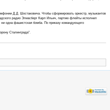
симфонии Д.Д. Шостаковича. Чтобы сформировать оркестр, музыкантов
адского радио Элиасберг Карл Ильич, партию флейты исполнил
, ни одна фашистская бомба. По приказу командующего
борону Сталинграда".