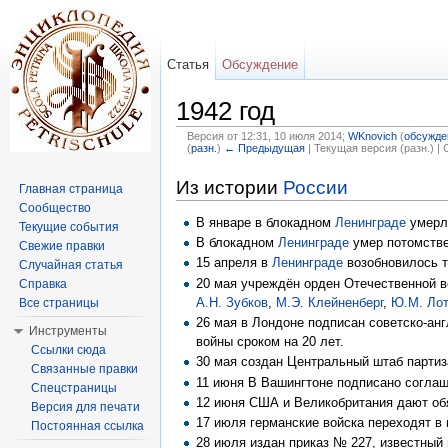
Статья
Обсуждение
1942 год
Версия от 12:31, 10 июля 2014;
WKnovich
(
обсужде
(
разн.
)
← Предыдущая
| Текущая версия (разн.) |
Перейти к:
навигация
,
поиск
Из истории
России
Главная страница
Сообщество
В январе в блокадном
Ленинграде
умерл
Текущие события
В блокадном
Ленинграде
умер потомств
Свежие правки
15 апреля в
Ленинграде
возобновилось т
Случайная статья
20 мая учреждён орден Отечественной 
Справка
А.Н. Зубков
,
М.Э. Клейненберг
,
Ю.М. Ло
Все страницы
26 мая в Лондоне подписан советско-анг
Инструменты
войны сроком на 20 лет.
Ссылки сюда
30 мая создан Центральный штаб партиз
Связанные правки
11 июня В Вашингтоне подписано согла
Спецстраницы
12 июня США и Великобритания дают обя
Версия для печати
17 июля германские войска переходят в
Постоянная ссылка
28 июля издан приказ № 227, известный