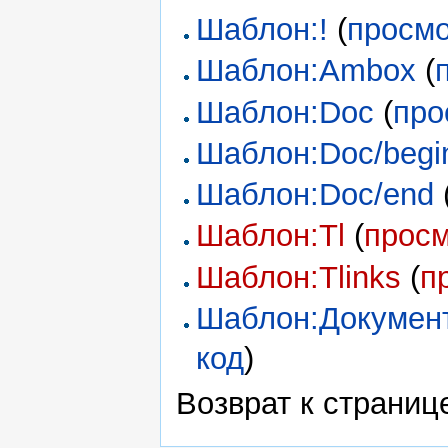
Шаблон:!
(
просмо
Шаблон:Ambox
(
Шаблон:Doc
(
про
Шаблон:Doc/begi
Шаблон:Doc/end
Шаблон:Tl
(
просм
Шаблон:Tlinks
(
п
Шаблон:Докумен
код
)
Возврат к страни