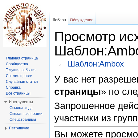
Шаблон
Обсуждение
Просмотр исх
Шаблон:Amb
Главная страница
←
Шаблон:Ambox
Сообщество
Текущие события
Перейти к:
навигация
,
поиск
Свежие правки
У вас нет разреше
Случайная статья
Справка
страницы
» по сл
Все страницы
Инструменты
Запрошенное дейс
Ссылки сюда
Связанные правки
участники из груп
Спецстраницы
Петришуле
Вы можете просмо